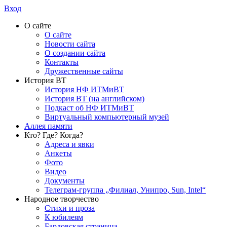
Вход
О сайте
О сайте
Новости сайта
О создании сайта
Контакты
Дружественные сайты
История ВТ
История НФ ИТМиВТ
История ВТ (на английском)
Подкаст об НФ ИТМиВТ
Виртуальный компьютерный музей
Аллея памяти
Кто? Где? Когда?
Адреса и явки
Анкеты
Фото
Видео
Документы
Телеграм-группа „Филиал, Унипро, Sun, Intel“
Народное творчество
Стихи и проза
К юбилеям
Бардовская страница