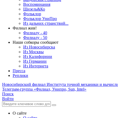
Воспоминания
Шизель&Ко
Фольклор
Фольклор УниПро
Из дальних странствий...
Филиал жив!
Филиалу - 40
Филиалу - 50
Наши собкоры сообщают
Из Новосибирска
Из Москвы
Из Калифорнии
Из Германии
Из Интернета
Пресса
Реплики
Новосибирский филиал
Института точной механики и вычисл
Телеграм-группа «Филиал, Унипро, Sun, Intel»
Поиск
Войти
О сайте
О сайте