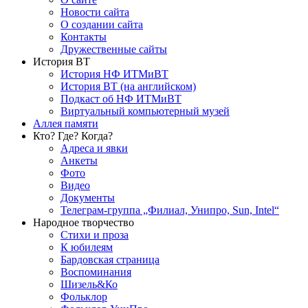
Новости сайта
О создании сайта
Контакты
Дружественные сайты
История ВТ
История НФ ИТМиВТ
История ВТ (на английском)
Подкаст об НФ ИТМиВТ
Виртуальный компьютерный музей
Аллея памяти
Кто? Где? Когда?
Адреса и явки
Анкеты
Фото
Видео
Документы
Телеграм-группа „Филиал, Унипро, Sun, Intel“
Народное творчество
Стихи и проза
К юбилеям
Бардовская страница
Воспоминания
Шизель&Ко
Фольклор