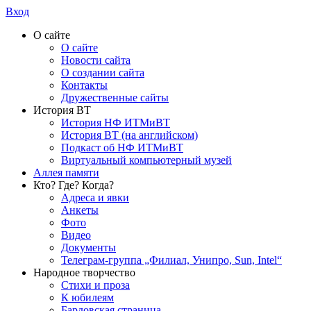
Вход
О сайте
О сайте
Новости сайта
О создании сайта
Контакты
Дружественные сайты
История ВТ
История НФ ИТМиВТ
История ВТ (на английском)
Подкаст об НФ ИТМиВТ
Виртуальный компьютерный музей
Аллея памяти
Кто? Где? Когда?
Адреса и явки
Анкеты
Фото
Видео
Документы
Телеграм-группа „Филиал, Унипро, Sun, Intel“
Народное творчество
Стихи и проза
К юбилеям
Бардовская страница