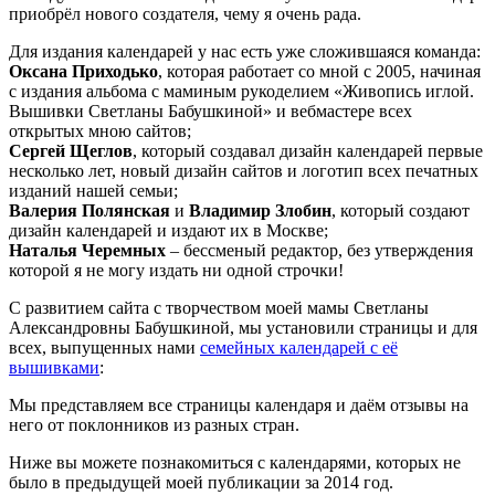
приобрёл нового создателя, чему я очень рада.
Для издания календарей у нас есть уже сложившаяся команда:
Оксана Приходько
, которая работает со мной с 2005, начиная
с издания альбома с маминым рукоделием «Живопись иглой.
Вышивки Светланы Бабушкиной» и вебмастере всех
открытых мною сайтов;
Сергей Щеглов
, который создавал дизайн календарей первые
несколько лет, новый дизайн сайтов и логотип всех печатных
изданий нашей семьи;
Валерия Полянская
и
Владимир Злобин
, который создают
дизайн календарей и издают их в Москве;
Наталья Черемных
– бессменый редактор, без утверждения
которой я не могу издать ни одной строчки!
С развитием сайта с творчеством моей мамы Светланы
Александровны Бабушкиной, мы установили страницы и для
всех, выпущенных нами
семейных календарей с её
вышивками
:
Мы представляем все страницы календаря и даём отзывы на
него от поклонников из разных стран.
Ниже вы можете познакомиться с календарями, которых не
было в предыдущей моей публикации за 2014 год.