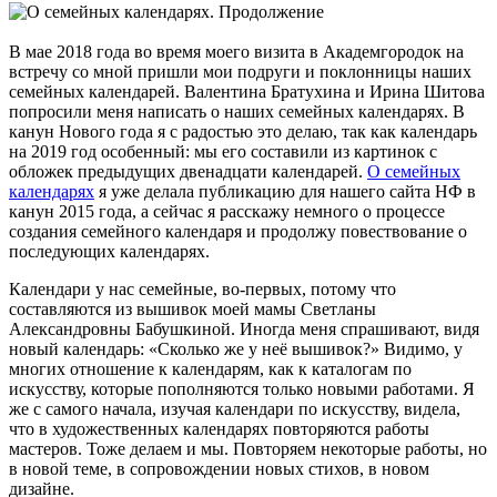
В мае 2018 года во время моего визита в Академгородок на
встречу со мной пришли мои подруги и поклонницы наших
семейных календарей. Валентина Братухина и Ирина Шитова
попросили меня написать о наших семейных календарях. В
канун Нового года я с радостью это делаю, так как календарь
на 2019 год особенный: мы его составили из картинок с
обложек предыдущих двенадцати календарей.
О семейных
календарях
я уже делала публикацию для нашего сайта НФ в
канун 2015 года, а сейчас я расскажу немного о процессе
создания семейного календаря и продолжу повествование о
последующих календарях.
Календари у нас семейные, во-первых, потому что
составляются из вышивок моей мамы Светланы
Александровны Бабушкиной. Иногда меня спрашивают, видя
новый календарь: «Сколько же у неё вышивок?» Видимо, у
многих отношение к календарям, как к каталогам по
искусству, которые пополняются только новыми работами. Я
же с самого начала, изучая календари по искусству, видела,
что в художественных календарях повторяются работы
мастеров. Тоже делаем и мы. Повторяем некоторые работы, но
в новой теме, в сопровождении новых стихов, в новом
дизайне.