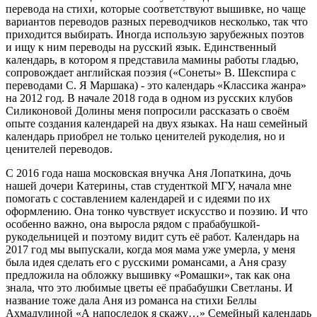
перевода на стихи, которые соответствуют вышивке, но чаще
вариантов переводов разных переводчиков несколько, так что
приходится выбирать. Иногда использую зарубежных поэтов
и ищу к ним переводы на русский язык. Единственный
календарь, в котором я представила мамины работы гладью,
сопровождает английская поэзия («Сонеты» В. Шекспира с
переводами С. Я Маршака) - это календарь «Классика жанра»
на 2012 год. В начале 2018 года в одном из русских клубов
Силиконовой Долины меня попросили рассказать о своём
опыте создания календарей на двух языках. На наш семейный
календарь приобрел не только ценителей рукоделия, но и
ценителей переводов.
С 2016 года наша московская внучка Аня Лопаткина, дочь
нашей дочери Катерины, став студенткой МГУ, начала мне
помогать с составлением календарей и с идеями по их
оформлению. Она тонко чувствует искусство и поэзию. И что
особенно важно, она выросла рядом с прабабушкой-
рукодельницей и поэтому видит суть её работ. Календарь на
2017 год мы выпускали, когда моя мама уже умерла, у меня
была идея сделать его с русскими романсами, а Аня сразу
предложила на обложку вышивку «Ромашки», так как она
знала, что это любимые цветы её прабабушки Светланы. И
название тоже дала Аня из романса на стихи Беллы
Ахмадулиной «А напоследок я скажу…» Семейный календарь