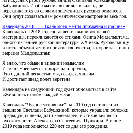
из искусных работ рукодельницы Светланы Александровны
Бабушкиной. Изображения вышивок в календаре
перекликаются со словами знаменитых русских романсов.
Они будут создавать вам романтическое настроение весь год.
Календарь 2018 — «Ткань моей мечты прозрачна и прочна»
Календарь на 2018 год составлен из вышивок нашей
мастерицы, перекликаются со стихами Осипа Мандельштама,
одного из гениев русской литературы ХХ века. Рукодельницу
и поэта объединяет восприятие творчества, которое так точно
выразил Мандельштам:
Я знаю, что обман в видении немыслим
И ткань моей мечты прозрачна и прочна;
Что с дивной легкостью мы, созидая, числим
И достигает звезд полет веретена,
Календарь на следующий год будет обновляться в сайте
«Живопись иглой» каждый месяц.
Календарь "Чудное мгновенье" на 2019 год составлен из
вышивок Светланы Бабушкиной, которые украшали обложки
предыдущих двенадцати календарей, и стихов великого
русского поэта Александра Сергеевича Пушкина. В июне
2019 года исполняется 220 лет со дня его рождения.