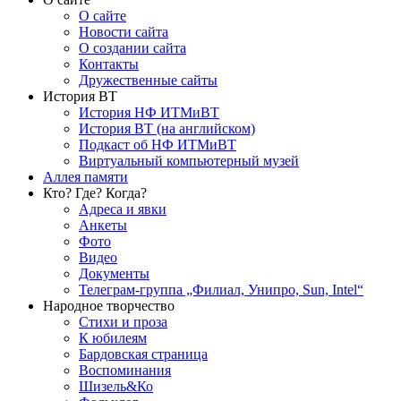
О сайте
Новости сайта
О создании сайта
Контакты
Дружественные сайты
История ВТ
История НФ ИТМиВТ
История ВТ (на английском)
Подкаст об НФ ИТМиВТ
Виртуальный компьютерный музей
Аллея памяти
Кто? Где? Когда?
Адреса и явки
Анкеты
Фото
Видео
Документы
Телеграм-группа „Филиал, Унипро, Sun, Intel“
Народное творчество
Стихи и проза
К юбилеям
Бардовская страница
Воспоминания
Шизель&Ко