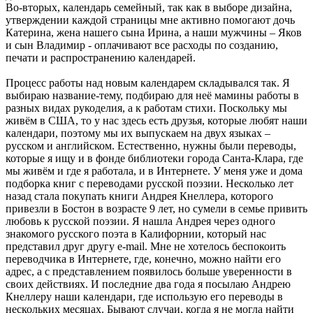
Во-вторых, календарь семейный, так как в выборе дизайна,
утверждении каждой страницы мне активно помогают дочь
Катерина, жена нашего сына Ирина, а наши мужчины – Яков
и сын Владимир - оплачивают все расходы по созданию,
печати и распространению календарей.
Процесс работы над новым календарем складывался так. Я
выбираю название-тему, подбираю для неё мамины работы в
разных видах рукоделия, а к работам стихи. Поскольку мы
живём в США, то у нас здесь есть друзья, которые любят наши
календари, поэтому мы их выпускаем на двух языках –
русском и английском. Естественно, нужны были переводы,
которые я ищу и в фонде библиотеки города Санта-Клара, где
мы живём и где я работала, и в Интернете. У меня уже и дома
подборка книг с переводами русской поэзии. Несколько лет
назад стала покупать книги Андрея Кнеллера, которого
привезли в Бостон в возрасте 9 лет, но сумели в семье привить
любовь к русской поэзии. Я нашла Андрея через одного
знакомого русского поэта в Калифорнии, который нас
представил друг другу e-mail. Мне не хотелось беспокоить
переводчика в Интернете, где, конечно, можно найти его
адрес, а с представлением появилось больше уверенности в
своих действиях. И последние два года я посылаю Андрею
Кнеллеру наши календари, где использую его переводы в
нескольких месяцах. Бывают случаи, когда я не могла найти