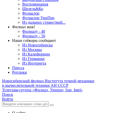
Воспоминания
Шизель&Ко
Фольклор
Фольклор УниПро
Из дальних странствий...
Филиал жив!
Филиалу - 40
Филиалу - 50
Наши собкоры сообщают
Из Новосибирска
Из Москвы
Из Калифорнии
Из Германии
Из Интернета
Пресса
Реплики
Новосибирский филиал
Института точной механики
и вычислительной техники АН СССР
Телеграм-группа «Филиал, Унипро, Sun, Intel»
Поиск
Войти
О сайте