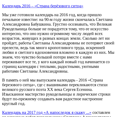
Календарь 2016 – «Страна берёзового ситца»
Мы уже готовили календарь на 2016 год, когда пришло
печальное известие: на 90-м году жизни скончалась Светлана
Александровна Бабушкина. Грустно осознавать, что Великая
Рукодельница больше не порадуется тому, что ее искусство
интересно, что оно нужно огромному числу людей всех
возрастов, живущих в разных концах земли. Сколько лет ни
пройдет, работы Светланы Александровны не потеряют своей
прелести, ведь так много кропотливого труда, искренней
любви и светлого вдохновения вложено в каждую из них. Мы
знаем, что чувство большой потери вместе с нами
переживают все те, у кого каждый новый год начинается со
страниц календаря с теплыми, радостными, уютными
работами Светланы Александровны.
В память о ней мы выпускаем календарь - 2016 «Страна
березового ситца», где с вышивками перекликаются стихи
великого русского поэта ХХ века Сергея Есенина.
Изысканное мастерство рукодельницы и лирические строки
будут по-прежнему создавать вам радостное настроение
круглый год.
Календарь на 2017 год «А напоследок я скажу ...»
составлен