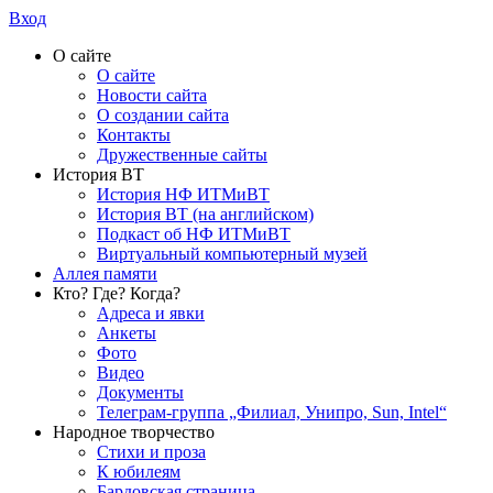
Вход
О сайте
О сайте
Новости сайта
О создании сайта
Контакты
Дружественные сайты
История ВТ
История НФ ИТМиВТ
История ВТ (на английском)
Подкаст об НФ ИТМиВТ
Виртуальный компьютерный музей
Аллея памяти
Кто? Где? Когда?
Адреса и явки
Анкеты
Фото
Видео
Документы
Телеграм-группа „Филиал, Унипро, Sun, Intel“
Народное творчество
Стихи и проза
К юбилеям
Бардовская страница