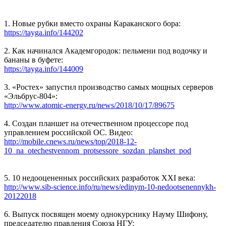
1. Новые рубки вместо охраны Караканского бора:
https://tayga.info/144202
2. Как начинался Академгородок: пельмени под водочку и
бананы в буфете:
https://tayga.info/144009
3. «Ростех» запустил производство самых мощных серверов
«Эльбрус-804»:
http://www.atomic-energy.ru/news/2018/10/17/89675
4. Создан планшет на отечественном процессоре под
управлением российской ОС. Видео:
http://mobile.cnews.ru/news/top/2018-12-
10_na_otechestvennom_protsessore_sozdan_planshet_pod
5. 10 недооцененных российских разработок XXI века:
http://www.sib-science.info/ru/news/edinym-10-nedootsenennykh-
20122018
6. Выпуск посвящен моему однокурснику Науму Шифону,
председателю правления Союза НГУ: