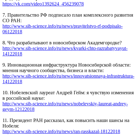
https://vk.com/video1392624_456239078
7. Правительство РФ подписало план комплексного развития
СО РАН:
http://www.sib-science.info/ru/news/pravitelstvo-rf-podpisalo-
06122018
8. Что разрабатывают в новосибирском Академгородке?
http://www.sib-science.info/ru/news/kvarki-chto-razrabatyvayut-
14122018
9. Инновационная инфраструктура Новосибирской области:
мнения научного сообщества, бизнеса и власти:
http://www.sib-science.info/ru/news/innovatsionnaya-infrastruktura-
14122018
10. Нобелевский лауреат Андрей Гейм: я чувствую изменения
в российской науке:
http://www.sib-science.info/ru/news/nobelevskiy-laureat-andrey-
geym-12122018
11. Президент РАН рассказал, как повысить наши шансы на
Нобеля:
http://www.sib-science.info/ru/news/ran-rasskazal-18122018