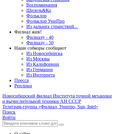
Воспоминания
Шизель&Ко
Фольклор
Фольклор УниПро
Из дальних странствий...
Филиал жив!
Филиалу - 40
Филиалу - 50
Наши собкоры сообщают
Из Новосибирска
Из Москвы
Из Калифорнии
Из Германии
Из Интернета
Пресса
Реплики
Новосибирский филиал
Института точной механики
и вычислительной техники АН СССР
Телеграм-группа «Филиал, Унипро, Sun, Intel»
Поиск
Войти
О сайте