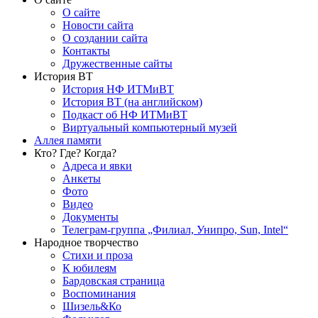
О сайте
Новости сайта
О создании сайта
Контакты
Дружественные сайты
История ВТ
История НФ ИТМиВТ
История ВТ (на английском)
Подкаст об НФ ИТМиВТ
Виртуальный компьютерный музей
Аллея памяти
Кто? Где? Когда?
Адреса и явки
Анкеты
Фото
Видео
Документы
Телеграм-группа „Филиал, Унипро, Sun, Intel“
Народное творчество
Стихи и проза
К юбилеям
Бардовская страница
Воспоминания
Шизель&Ко