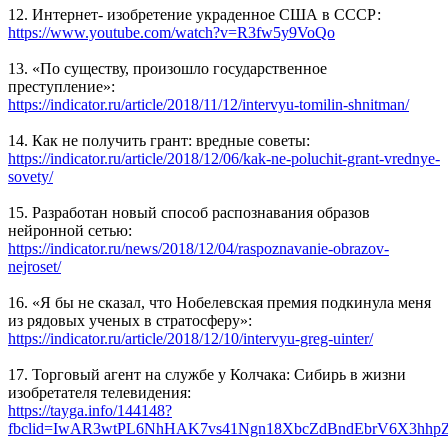
12. Интернет- изобретение украденное США в СССР:
https://www.youtube.com/watch?v=R3fw5y9VoQo
13. «По существу, произошло государственное
преступление»:
https://indicator.ru/article/2018/11/12/intervyu-tomilin-shnitman/
14. Как не получить грант: вредные советы:
https://indicator.ru/article/2018/12/06/kak-ne-poluchit-grant-vrednye-
sovety/
15. Разработан новый способ распознавания образов
нейронной сетью:
https://indicator.ru/news/2018/12/04/raspoznavanie-obrazov-
nejroset/
16. «Я бы не сказал, что Нобелевская премия подкинула меня
из рядовых ученых в стратосферу»:
https://indicator.ru/article/2018/12/10/intervyu-greg-uinter/
17. Торговый агент на службе у Колчака: Сибирь в жизни
изобретателя телевидения:
https://tayga.info/144148?
fbclid=IwAR3wtPL6NhHAK7vs41Ngn18XbcZdBndEbrV6X3hhp