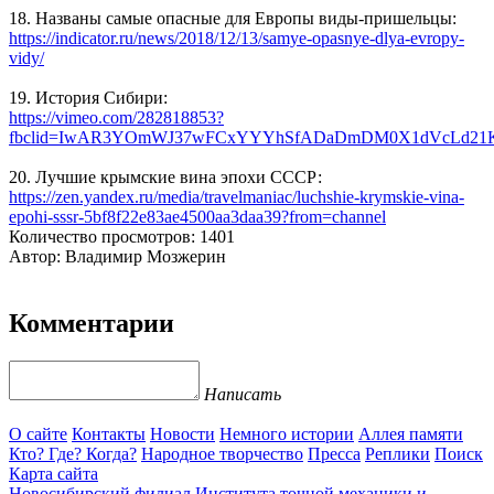
18. Названы самые опасные для Европы виды-пришельцы:
https://indicator.ru/news/2018/12/13/samye-opasnye-dlya-evropy-
vidy/
19. История Сибири:
https://vimeo.com/282818853?
fbclid=IwAR3YOmWJ37wFCxYYYhSfADaDmDM0X1dVcLd21K
20. Лучшие крымские вина эпохи СССР:
https://zen.yandex.ru/media/travelmaniac/luchshie-krymskie-vina-
epohi-sssr-5bf8f22e83ae4500aa3daa39?from=channel
Количество просмотров: 1401
Автор: Владимир Мозжерин
Комментарии
Написать
О сайте
Контакты
Новости
Немного истории
Аллея памяти
Кто? Где? Когда?
Народное творчество
Пресса
Реплики
Поиск
Карта сайта
Новосибирский филиал
Института точной механики и