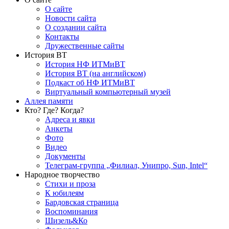
О сайте
Новости сайта
О создании сайта
Контакты
Дружественные сайты
История ВТ
История НФ ИТМиВТ
История ВТ (на английском)
Подкаст об НФ ИТМиВТ
Виртуальный компьютерный музей
Аллея памяти
Кто? Где? Когда?
Адреса и явки
Анкеты
Фото
Видео
Документы
Телеграм-группа „Филиал, Унипро, Sun, Intel“
Народное творчество
Стихи и проза
К юбилеям
Бардовская страница
Воспоминания
Шизель&Ко