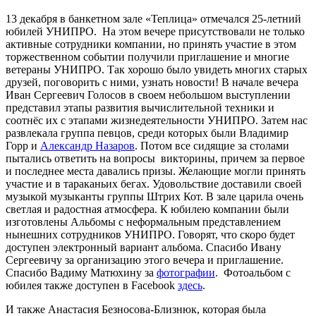
13 декабря в банкетном зале «Теплица» отмечался 25-летний
юбилей УНИПРО. На этом вечере присутствовали не только
активные сотрудники компании, но принять участие в этом
торжественном событии получили приглашение и многие
ветераны УНИПРО. Так хорошо было увидеть многих старых
друзей, поговорить с ними, узнать новости! В начале вечера
Иван Сергеевич Голосов в своем небольшом выступлении
представил этапы развития вычислительной техники и
соотнёс их с этапами жизнедеятельности УНИПРО. Затем нас
развлекала группа певцов, среди которых были Владимир
Горр и
Александр Назаров
. Потом все сидящие за столами
пытались ответить на вопросы викторины, причем за первое
и последнее места давались призы. Желающие могли принять
участие и в тараканьих бегах. Удовольствие доставили своей
музыкой музыканты группы Штрих Кот. В зале царила очень
светлая и радостная атмосфера. К юбилею компании были
изготовлены Альбомы с неформальным представлением
нынешних сотрудников УНИПРО. Говорят, что скоро будет
доступен электронный вариант альбома. Спасибо Ивану
Сергеевичу за организацию этого вечера и приглашение.
Спасибо Вадиму Матюхину за
фотографии
. Фотоальбом с
юбилея также доступен в Facebook
здесь
.
И также Анастасия Безносова-Близнюк, которая была