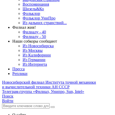
Воспоминания
Шизель&Ко
Фольклор
Фольклор УниПро
Из дальних странствий...
Филиал жив!
Филиалу - 40
Филиалу - 50
Наши собкоры сообщают
Из Новосибирска
Из Москвы
Из Калифорнии
Из Германии
Из Интернета
Пресса
Реплики
Новосибирский филиал
Института точной механики
и вычислительной техники АН СССР
Телеграм-группа «Филиал, Унипро, Sun, Intel»
Поиск
Войти
О сайте