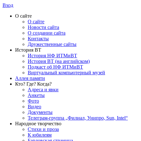
Вход
О сайте
О сайте
Новости сайта
О создании сайта
Контакты
Дружественные сайты
История ВТ
История НФ ИТМиВТ
История ВТ (на английском)
Подкаст об НФ ИТМиВТ
Виртуальный компьютерный музей
Аллея памяти
Кто? Где? Когда?
Адреса и явки
Анкеты
Фото
Видео
Документы
Телеграм-группа „Филиал, Унипро, Sun, Intel“
Народное творчество
Стихи и проза
К юбилеям
Бардовская страница