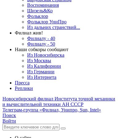
Воспоминания
Шизель&Ко
Фольклор
Фольклор УниПро
Из дальних странствий...
Филиал жив!
Филиалу - 40
Филиалу - 50
Наши собкоры сообщают
Из Новосибирска
Из Москвы
Из Калифорнии
Из Германии
Из Интернета
Пресса
Реплики
Новосибирский филиал
Института точной механики
и вычислительной техники АН СССР
Телеграм-группа «Филиал, Унипро, Sun, Intel»
Поиск
Войти
О сайте