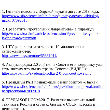
1. Главные новости сибирской науки в августе 2018 года:
http://www.sib-science.info/ru/news/glavnye-novosti-sibirskoj-
nauki-07092018
2. Превратить «треугольник Лаврентьева» в пирамиду:
http://www.sbras.info/articles/sciencestruct/prevratit-treugolnik-
lavrenteva-v-piramidu
3. НГУ решил потратить почти 10 миллионов на
суперкомпьютер:
https://news.ngs.ru/more/65331011/
4. Академгородка 2.0 ещё нет, а Совет в его поддержку уже
есть. потому что мы из страны Советов (ВИДЕО):
https://sovok.info/akademgorodku-2-0-pomogut-sovetom/
5. Президиум РАН познакомили с нацпроектом «Наука»:
http://www.sib-science.info/ru/news/prezidium-ran-poznakomili-s-
natsproektom-07092018
6. ТРУДЫ SORUCOM-2017. Развитие вычислительной
техники в России и странах бывшего СССР: история и
перспективы.