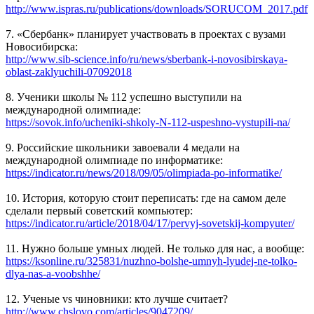
http://www.ispras.ru/publications/downloads/SORUCOM_2017.pdf
7. «Сбербанк» планирует участвовать в проектах с вузами
Новосибирска:
http://www.sib-science.info/ru/news/sberbank-i-novosibirskaya-
oblast-zaklyuchili-07092018
8. Ученики школы № 112 успешно выступили на
международной олимпиаде:
https://sovok.info/ucheniki-shkoly-N-112-uspeshno-vystupili-na/
9. Российские школьники завоевали 4 медали на
международной олимпиаде по информатике:
https://indicator.ru/news/2018/09/05/olimpiada-po-informatike/
10. История, которую стоит переписать: где на самом деле
сделали первый советский компьютер:
https://indicator.ru/article/2018/04/17/pervyj-sovetskij-kompyuter/
11. Нужно больше умных людей. Не только для нас, а вообще:
https://ksonline.ru/325831/nuzhno-bolshe-umnyh-lyudej-ne-tolko-
dlya-nas-a-voobshhe/
12. Ученые vs чиновники: кто лучше считает?
http://www.chslovo.com/articles/9047209/