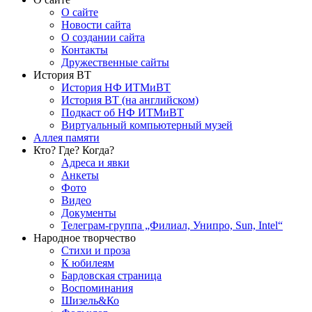
О сайте
Новости сайта
О создании сайта
Контакты
Дружественные сайты
История ВТ
История НФ ИТМиВТ
История ВТ (на английском)
Подкаст об НФ ИТМиВТ
Виртуальный компьютерный музей
Аллея памяти
Кто? Где? Когда?
Адреса и явки
Анкеты
Фото
Видео
Документы
Телеграм-группа „Филиал, Унипро, Sun, Intel“
Народное творчество
Стихи и проза
К юбилеям
Бардовская страница
Воспоминания
Шизель&Ко