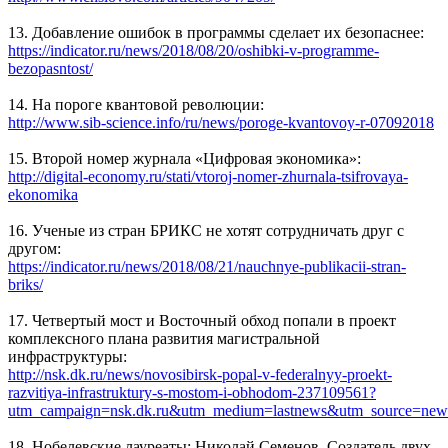
13. Добавление ошибок в программы сделает их безопаснее:
https://indicator.ru/news/2018/08/20/oshibki-v-programme-
bezopasntost/
14. На пороге квантовой революции:
http://www.sib-science.info/ru/news/poroge-kvantovoy-r-07092018
15. Второй номер журнала «Цифровая экономика»:
http://digital-economy.ru/stati/vtoroj-nomer-zhurnala-tsifrovaya-
ekonomika
16. Ученые из стран БРИКС не хотят сотрудничать друг с
другом:
https://indicator.ru/news/2018/08/21/nauchnye-publikacii-stran-
briks/
17. Четвертый мост и Восточный обход попали в проект
комплексного плана развития магистральной
инфраструктуры:
http://nsk.dk.ru/news/novosibirsk-popal-v-federalnyy-proekt-
razvitiya-infrastruktury-s-mostom-i-obhodom-237109561?
utm_campaign=nsk.dk.ru&utm_medium=lastnews&utm_source=new
18. Нобелевские лауреаты: Николай Семенов. Создатель двух