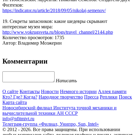
Физтехов:
https://indicator.ru/article/2018/09/05/nikolaj-semenov/
19. Секреты запасников: какие шедевры скрывают
интересные музеи мира:
http://www.vokrugsveta.ru/blogs/travel_channel/2144.php
Количество просмотров: 1735
Автор: Владимир Мозжерин
Комментарии
Написать
О сайте
Контакты
Новости
Немного истории
Аллея памяти
Кто? Где? Когда?
Народное творчество
Пресса
Реплики
Поиск
Карта сайта
Новосибирский филиал
Института точной механики и
вычислительной техники АН СССР
info@nfitmivt.ru
Телеграм-группа «Филиал, Унипро, Sun, Intel»
© 2012 - 2026. Все права защищены. При использовании
любых материалов сайта, включая графику и тексты, активная