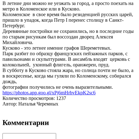
В летние дни можно не уезжать за город, а просто поехать на
метро в Коломенское или в Кусково.
Коломенское в свое время было резиденцией русских царей,
пришло в упадок, когда Петр I перенес столицу в Санкт-
Петербург.
Деревянные постройки не сохранились, но в последние годы
по старым рисункам был воссоздан дворец Алексея
Михайловича.
Кусково - это летнее имение графов Шереметевых.
Парк разбит по образцу французских пейзажных парков, с
павильонами и скульптурами. В ансамбль входят церковь с
колокольней, ухонный флигель, оранжереи, пруд.
В субботу в Кусково стояла жара, но солнца почти не было, а
в воскресенье, когда мы гуляли по Коломенскому, собирался
дождь,
фотографии получились не очень выразительными.
https://photos.app.goo.gl/xPj6mHrbvEkpK2sc6
Количество просмотров: 1237
Автор: Наталья Черемных
Комментарии