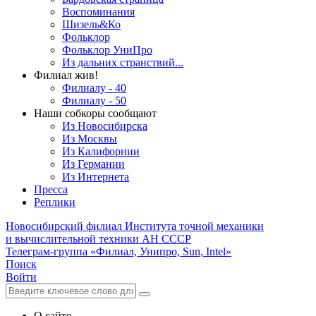
Воспоминания
Шизель&Ко
Фольклор
Фольклор УниПро
Из дальних странствий...
Филиал жив!
Филиалу - 40
Филиалу - 50
Наши собкоры сообщают
Из Новосибирска
Из Москвы
Из Калифорнии
Из Германии
Из Интернета
Пресса
Реплики
Новосибирский филиал
Института точной механики
и вычислительной техники АН СССР
Телеграм-группа «Филиал, Унипро, Sun, Intel»
Поиск
Войти
О сайте