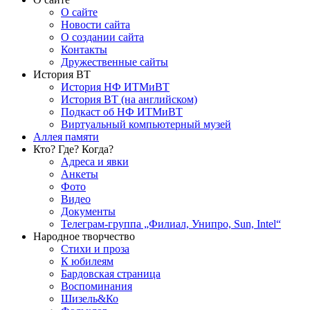
О сайте
Новости сайта
О создании сайта
Контакты
Дружественные сайты
История ВТ
История НФ ИТМиВТ
История ВТ (на английском)
Подкаст об НФ ИТМиВТ
Виртуальный компьютерный музей
Аллея памяти
Кто? Где? Когда?
Адреса и явки
Анкеты
Фото
Видео
Документы
Телеграм-группа „Филиал, Унипро, Sun, Intel“
Народное творчество
Стихи и проза
К юбилеям
Бардовская страница
Воспоминания
Шизель&Ко