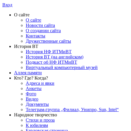
Вход
О сайте
О сайте
Новости сайта
О создании сайта
Контакты
Дружественные сайты
История ВТ
История НФ ИТМиВТ
История ВТ (на английском)
Подкаст об НФ ИТМиВТ
Виртуальный компьютерный музей
Аллея памяти
Кто? Где? Когда?
Адреса и явки
Анкеты
Фото
Видео
Документы
Телеграм-группа „Филиал, Унипро, Sun, Intel“
Народное творчество
Стихи и проза
К юбилеям
Бардовская страница