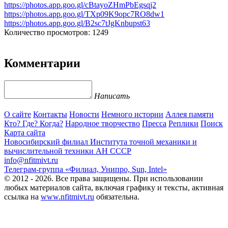
https://photos.app.goo.gl/cBtayoZHmPbEgsqj2
https://photos.app.goo.gl/TXp09K9opc7RO8dw1
https://photos.app.goo.gl/B2sc7tJgKnbupst63
Количество просмотров: 1249
Комментарии
Написать
О сайте
Контакты
Новости
Немного истории
Аллея памяти
Кто? Где? Когда?
Народное творчество
Пресса
Реплики
Поиск
Карта сайта
Новосибирский филиал
Института точной механики и
вычислительной техники АН СССР
info@nfitmivt.ru
Телеграм-группа «Филиал, Унипро, Sun, Intel»
© 2012 - 2026. Все права защищены. При использовании
любых материалов сайта, включая графику и тексты, активная
ссылка на
www.nfitmivt.ru
обязательна.