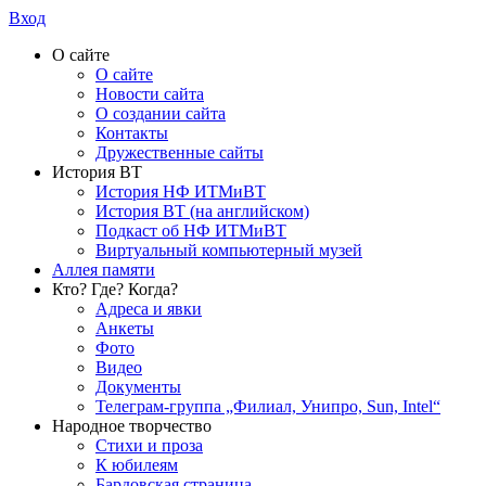
Вход
О сайте
О сайте
Новости сайта
О создании сайта
Контакты
Дружественные сайты
История ВТ
История НФ ИТМиВТ
История ВТ (на английском)
Подкаст об НФ ИТМиВТ
Виртуальный компьютерный музей
Аллея памяти
Кто? Где? Когда?
Адреса и явки
Анкеты
Фото
Видео
Документы
Телеграм-группа „Филиал, Унипро, Sun, Intel“
Народное творчество
Стихи и проза
К юбилеям
Бардовская страница