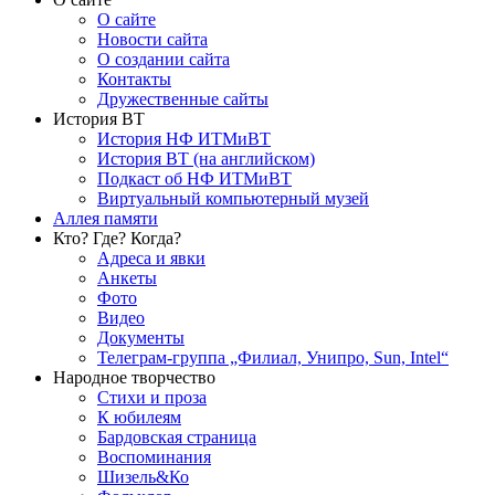
О сайте
Новости сайта
О создании сайта
Контакты
Дружественные сайты
История ВТ
История НФ ИТМиВТ
История ВТ (на английском)
Подкаст об НФ ИТМиВТ
Виртуальный компьютерный музей
Аллея памяти
Кто? Где? Когда?
Адреса и явки
Анкеты
Фото
Видео
Документы
Телеграм-группа „Филиал, Унипро, Sun, Intel“
Народное творчество
Стихи и проза
К юбилеям
Бардовская страница
Воспоминания
Шизель&Ко