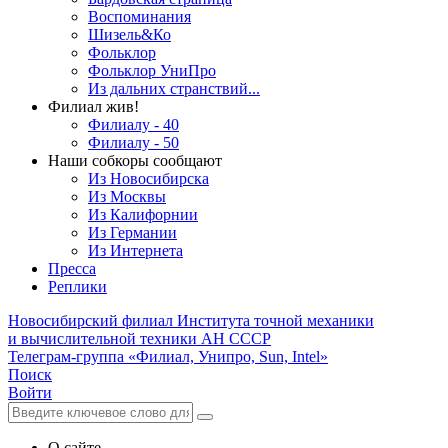
Воспоминания
Шизель&Ко
Фольклор
Фольклор УниПро
Из дальних странствий...
Филиал жив!
Филиалу - 40
Филиалу - 50
Наши собкоры сообщают
Из Новосибирска
Из Москвы
Из Калифорнии
Из Германии
Из Интернета
Пресса
Реплики
Новосибирский филиал
Института точной механики
и вычислительной техники АН СССР
Телеграм-группа «Филиал, Унипро, Sun, Intel»
Поиск
Войти
О сайте