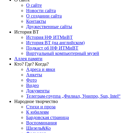
О сайте
Новости сайта
О создании сайта
Контакты
Дружественные сайты
История ВТ
История НФ ИТМиВТ
История ВТ (на английском)
Подкаст об НФ ИТМиВТ
Виртуальный компьютерный музей
Аллея памяти
Кто? Где? Когда?
Адреса и явки
Анкеты
Фото
Видео
Документы
Телеграм-группа „Филиал, Унипро, Sun, Intel“
Народное творчество
Стихи и проза
К юбилеям
Бардовская страница
Воспоминания
Шизель&Ко