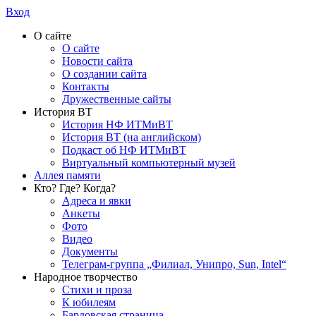
Вход
О сайте
О сайте
Новости сайта
О создании сайта
Контакты
Дружественные сайты
История ВТ
История НФ ИТМиВТ
История ВТ (на английском)
Подкаст об НФ ИТМиВТ
Виртуальный компьютерный музей
Аллея памяти
Кто? Где? Когда?
Адреса и явки
Анкеты
Фото
Видео
Документы
Телеграм-группа „Филиал, Унипро, Sun, Intel“
Народное творчество
Стихи и проза
К юбилеям
Бардовская страница