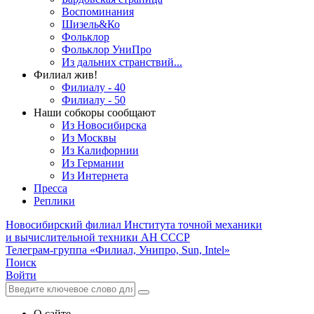
Воспоминания
Шизель&Ко
Фольклор
Фольклор УниПро
Из дальних странствий...
Филиал жив!
Филиалу - 40
Филиалу - 50
Наши собкоры сообщают
Из Новосибирска
Из Москвы
Из Калифорнии
Из Германии
Из Интернета
Пресса
Реплики
Новосибирский филиал
Института точной механики
и вычислительной техники АН СССР
Телеграм-группа «Филиал, Унипро, Sun, Intel»
Поиск
Войти
О сайте