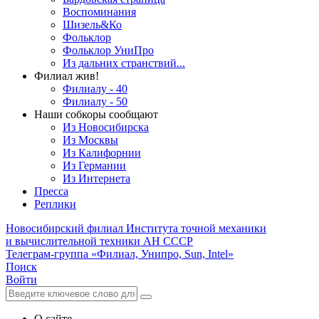
Воспоминания
Шизель&Ко
Фольклор
Фольклор УниПро
Из дальних странствий...
Филиал жив!
Филиалу - 40
Филиалу - 50
Наши собкоры сообщают
Из Новосибирска
Из Москвы
Из Калифорнии
Из Германии
Из Интернета
Пресса
Реплики
Новосибирский филиал
Института точной механики
и вычислительной техники АН СССР
Телеграм-группа «Филиал, Унипро, Sun, Intel»
Поиск
Войти
О сайте