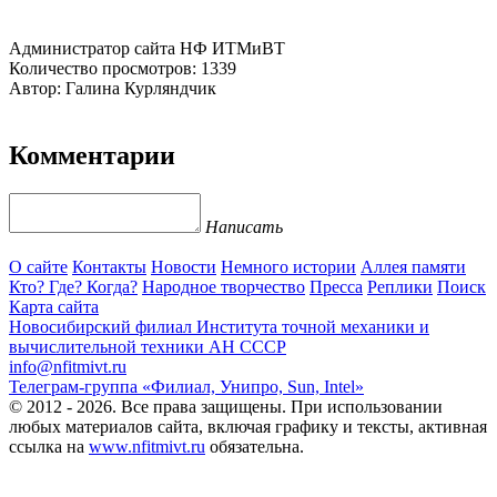
Администратор сайта НФ ИТМиВТ
Количество просмотров: 1339
Автор: Галина Курляндчик
Комментарии
Написать
О сайте
Контакты
Новости
Немного истории
Аллея памяти
Кто? Где? Когда?
Народное творчество
Пресса
Реплики
Поиск
Карта сайта
Новосибирский филиал
Института точной механики и
вычислительной техники АН СССР
info@nfitmivt.ru
Телеграм-группа «Филиал, Унипро, Sun, Intel»
© 2012 - 2026. Все права защищены. При использовании
любых материалов сайта, включая графику и тексты, активная
ссылка на
www.nfitmivt.ru
обязательна.