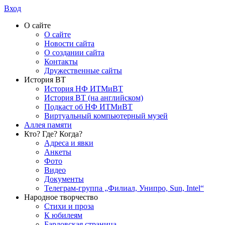
Вход
О сайте
О сайте
Новости сайта
О создании сайта
Контакты
Дружественные сайты
История ВТ
История НФ ИТМиВТ
История ВТ (на английском)
Подкаст об НФ ИТМиВТ
Виртуальный компьютерный музей
Аллея памяти
Кто? Где? Когда?
Адреса и явки
Анкеты
Фото
Видео
Документы
Телеграм-группа „Филиал, Унипро, Sun, Intel“
Народное творчество
Стихи и проза
К юбилеям
Бардовская страница