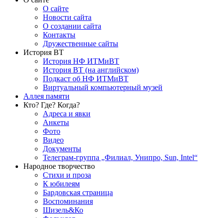
О сайте
Новости сайта
О создании сайта
Контакты
Дружественные сайты
История ВТ
История НФ ИТМиВТ
История ВТ (на английском)
Подкаст об НФ ИТМиВТ
Виртуальный компьютерный музей
Аллея памяти
Кто? Где? Когда?
Адреса и явки
Анкеты
Фото
Видео
Документы
Телеграм-группа „Филиал, Унипро, Sun, Intel“
Народное творчество
Стихи и проза
К юбилеям
Бардовская страница
Воспоминания
Шизель&Ко