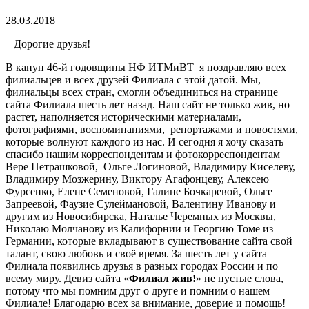
28.03.2018
Дорогие друзья!
В канун 46-й годовщины НФ ИТМиВТ я поздравляю всех
филиальцев и всех друзей Филиала с этой датой. Мы,
филиальцы всех стран, смогли объединиться на странице
сайта Филиала шесть лет назад. Наш сайт не только жив, но
растет, наполняется историческими материалами,
фотографиями, воспоминаниями, репортажами и новостями,
которые волнуют каждого из нас. И сегодня я хочу сказать
спасибо нашим корреспондентам и фотокорреспондентам
Вере Петрашковой, Ольге Логиновой, Владимиру Киселеву,
Владимиру Мозжерину, Виктору Агафонцеву, Алексею
Фурсенко, Елене Семеновой, Галине Бочкаревой, Ольге
Запреевой, Фаузие Сулеймановой, Валентину Иванову и
другим из Новосибирска, Наталье Черемных из Москвы,
Николаю Молчанову из Калифорнии и Георгию Томе из
Германии, которые вкладывают в существование сайта свой
талант, свою любовь и своё время. За шесть лет у сайта
Филиала появились друзья в разных городах России и по
всему миру. Девиз сайта «
Филиал жив!
» не пустые слова,
потому что мы помним друг о друге и помним о нашем
Филиале! Благодарю всех за внимание, доверие и помощь!