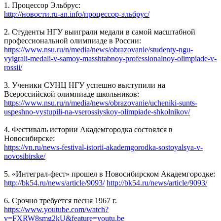
1. Процессор Эльбрус:
http://новости.ru-an.info/процессор-эльбрус/
2. Студенты НГУ выиграли медали в самой масштабной
профессиональной олимпиаде в России:
https://www.nsu.ru/n/media/news/obrazovanie/studenty-ngu-
vyigrali-medali-v-samoy-masshtabnoy-professionalnoy-olimpiade-v-
rossii/
3. Ученики СУНЦ НГУ успешно выступили на
Всероссийской олимпиаде школьников:
https://www.nsu.ru/n/media/news/obrazovanie/ucheniki-sunts-
uspeshno-vystupili-na-vserossiyskoy-olimpiade-shkolnikov/
4. Фестиваль истории Академгородка состоялся в
Новосибирске:
https://vn.ru/news-festival-istorii-akademgorodka-sostoyalsya-v-
novosibirske/
5. «Интеграл-фест» прошел в Новосибирском Академгородке:
http://bk54.ru/news/article/9093/
http://bk54.ru/news/article/9093/
6. Срочно требуется песня 1967 г.
https://www.youtube.com/watch?
v=FXRW8smg2kU&feature=youtu.be