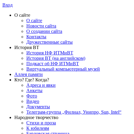
Вход
О сайте
О сайте
Новости сайта
О создании сайта
Контакты
Дружественные сайты
История ВТ
История НФ ИТМиВТ
История ВТ (на английском)
Подкаст об НФ ИТМиВТ
Виртуальный компьютерный музей
Аллея памяти
Кто? Где? Когда?
Адреса и явки
Анкеты
Фото
Видео
Документы
Телеграм-группа „Филиал, Унипро, Sun, Intel“
Народное творчество
Стихи и проза
К юбилеям
Бардовская страница