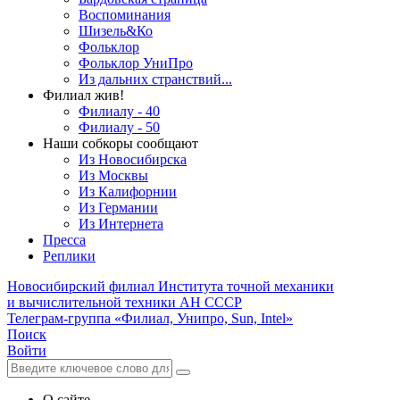
Воспоминания
Шизель&Ко
Фольклор
Фольклор УниПро
Из дальних странствий...
Филиал жив!
Филиалу - 40
Филиалу - 50
Наши собкоры сообщают
Из Новосибирска
Из Москвы
Из Калифорнии
Из Германии
Из Интернета
Пресса
Реплики
Новосибирский филиал
Института точной механики
и вычислительной техники АН СССР
Телеграм-группа «Филиал, Унипро, Sun, Intel»
Поиск
Войти
О сайте