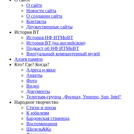
О сайте
Новости сайта
О создании сайта
Контакты
Дружественные сайты
История ВТ
История НФ ИТМиВТ
История ВТ (на английском)
Подкаст об НФ ИТМиВТ
Виртуальный компьютерный музей
Аллея памяти
Кто? Где? Когда?
Адреса и явки
Анкеты
Фото
Видео
Документы
Телеграм-группа „Филиал, Унипро, Sun, Intel“
Народное творчество
Стихи и проза
К юбилеям
Бардовская страница
Воспоминания
Шизель&Ко