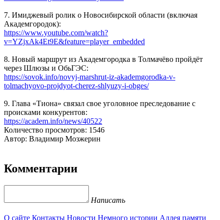
7. Имиджевый ролик о Новосибирской области (включая
Академгородок):
https://www.youtube.com/watch?
v=YZjxAk4Et9E&feature=player_embedded
8. Новый маршрут из Академгородка в Толмачёво пройдёт
через Шлюзы и ОбьГЭС:
https://sovok.info/novyj-marshrut-iz-akademgorodka-v-
tolmachyovo-projdyot-cherez-shlyuzy-i-obges/
9. Глава «Тиона» связал свое уголовное преследование с
происками конкурентов:
https://academ.info/news/40522
Количество просмотров: 1546
Автор: Владимир Мозжерин
Комментарии
Написать
О сайте
Контакты
Новости
Немного истории
Аллея памяти