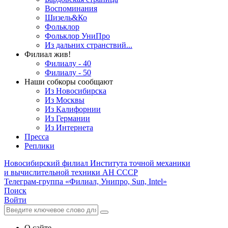
Воспоминания
Шизель&Ко
Фольклор
Фольклор УниПро
Из дальних странствий...
Филиал жив!
Филиалу - 40
Филиалу - 50
Наши собкоры сообщают
Из Новосибирска
Из Москвы
Из Калифорнии
Из Германии
Из Интернета
Пресса
Реплики
Новосибирский филиал
Института точной механики
и вычислительной техники АН СССР
Телеграм-группа «Филиал, Унипро, Sun, Intel»
Поиск
Войти
О сайте