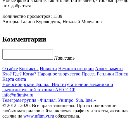
Новые фотки в конце, так что листайте влево, чтоб быстрее до
них добраться.
Количество просмотров: 1339
Авторы: Галина Курляндчик, Николай Молчанов
Комментарии
Написать
О сайте
Контакты
Новости
Немного истории
Аллея памяти
Кто? Где? Когда?
Народное творчество
Пресса
Реплики
Поиск
Карта сайта
Новосибирский филиал
Института точной механики и
вычислительной техники АН СССР
info@nfitmivt.ru
Телеграм-группа «Филиал, Унипро, Sun, Intel»
© 2012 - 2026. Все права защищены. При использовании
любых материалов сайта, включая графику и тексты, активная
ссылка на
www.nfitmivt.ru
обязательна.