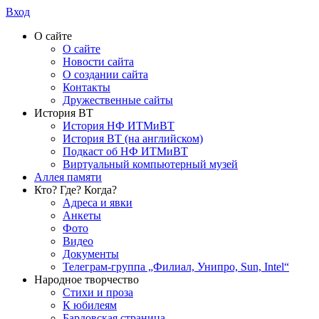
Вход
О сайте
О сайте
Новости сайта
О создании сайта
Контакты
Дружественные сайты
История ВТ
История НФ ИТМиВТ
История ВТ (на английском)
Подкаст об НФ ИТМиВТ
Виртуальный компьютерный музей
Аллея памяти
Кто? Где? Когда?
Адреса и явки
Анкеты
Фото
Видео
Документы
Телеграм-группа „Филиал, Унипро, Sun, Intel“
Народное творчество
Стихи и проза
К юбилеям
Бардовская страница