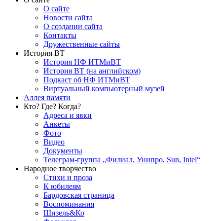
О сайте
Новости сайта
О создании сайта
Контакты
Дружественные сайты
История ВТ
История НФ ИТМиВТ
История ВТ (на английском)
Подкаст об НФ ИТМиВТ
Виртуальный компьютерный музей
Аллея памяти
Кто? Где? Когда?
Адреса и явки
Анкеты
Фото
Видео
Документы
Телеграм-группа „Филиал, Унипро, Sun, Intel“
Народное творчество
Стихи и проза
К юбилеям
Бардовская страница
Воспоминания
Шизель&Ко