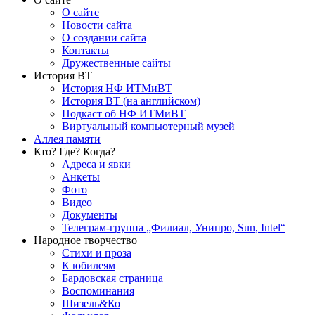
О сайте
Новости сайта
О создании сайта
Контакты
Дружественные сайты
История ВТ
История НФ ИТМиВТ
История ВТ (на английском)
Подкаст об НФ ИТМиВТ
Виртуальный компьютерный музей
Аллея памяти
Кто? Где? Когда?
Адреса и явки
Анкеты
Фото
Видео
Документы
Телеграм-группа „Филиал, Унипро, Sun, Intel“
Народное творчество
Стихи и проза
К юбилеям
Бардовская страница
Воспоминания
Шизель&Ко