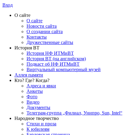
Вход
О сайте
О сайте
Новости сайта
О создании сайта
Контакты
Дружественные сайты
История ВТ
История НФ ИТМиВТ
История ВТ (на английском)
Подкаст об НФ ИТМиВТ
Виртуальный компьютерный музей
Аллея памяти
Кто? Где? Когда?
Адреса и явки
Анкеты
Фото
Видео
Документы
Телеграм-группа „Филиал, Унипро, Sun, Intel“
Народное творчество
Стихи и проза
К юбилеям
Бардовская страница