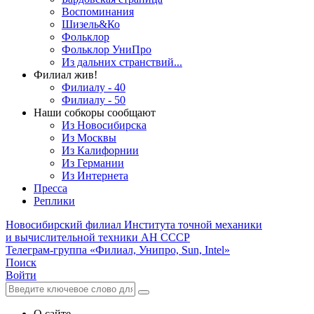
Воспоминания
Шизель&Ко
Фольклор
Фольклор УниПро
Из дальних странствий...
Филиал жив!
Филиалу - 40
Филиалу - 50
Наши собкоры сообщают
Из Новосибирска
Из Москвы
Из Калифорнии
Из Германии
Из Интернета
Пресса
Реплики
Новосибирский филиал
Института точной механики
и вычислительной техники АН СССР
Телеграм-группа «Филиал, Унипро, Sun, Intel»
Поиск
Войти
О сайте