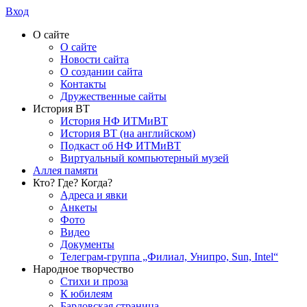
Вход
О сайте
О сайте
Новости сайта
О создании сайта
Контакты
Дружественные сайты
История ВТ
История НФ ИТМиВТ
История ВТ (на английском)
Подкаст об НФ ИТМиВТ
Виртуальный компьютерный музей
Аллея памяти
Кто? Где? Когда?
Адреса и явки
Анкеты
Фото
Видео
Документы
Телеграм-группа „Филиал, Унипро, Sun, Intel“
Народное творчество
Стихи и проза
К юбилеям
Бардовская страница