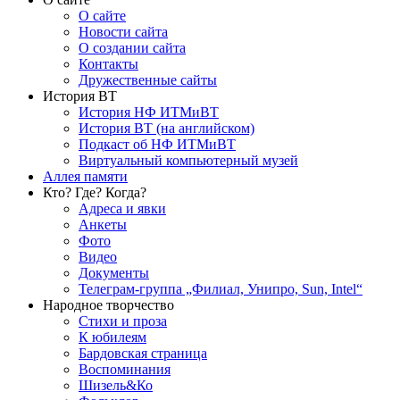
О сайте
Новости сайта
О создании сайта
Контакты
Дружественные сайты
История ВТ
История НФ ИТМиВТ
История ВТ (на английском)
Подкаст об НФ ИТМиВТ
Виртуальный компьютерный музей
Аллея памяти
Кто? Где? Когда?
Адреса и явки
Анкеты
Фото
Видео
Документы
Телеграм-группа „Филиал, Унипро, Sun, Intel“
Народное творчество
Стихи и проза
К юбилеям
Бардовская страница
Воспоминания
Шизель&Ко