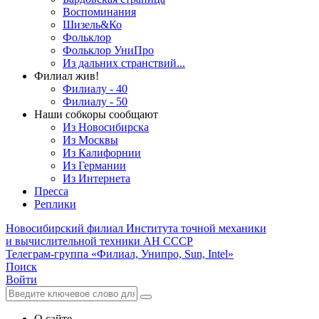
Воспоминания
Шизель&Ко
Фольклор
Фольклор УниПро
Из дальних странствий...
Филиал жив!
Филиалу - 40
Филиалу - 50
Наши собкоры сообщают
Из Новосибирска
Из Москвы
Из Калифорнии
Из Германии
Из Интернета
Пресса
Реплики
Новосибирский филиал
Института точной механики
и вычислительной техники АН СССР
Телеграм-группа «Филиал, Унипро, Sun, Intel»
Поиск
Войти
О сайте