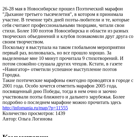
26-28 мая в Новосибирске прошел Поэтический марафон
"Дыхание третьего тысячелетия", в котором я принимала
участие. В течение трёх дней поэты-любители и те, которые
себя считают профессиональными творцами, читали свои
стихи. Более 100 поэтов Новосибирска и области из разных
творческих объединений и клубов познакомили друг друга со
своим творчеством.
Поскольку я выступала на таком глобальном мероприятии
первый раз, волновалась, но все прошло хорошо. За
выделенные мне 10 минут прочитала 9 стихотворений. И
потом спокойно слушала других чтецов. Кстати, в газете
«Навигатор» отметили успешное выступление поэтов
Городка.
Такие поэтические марафоны ежегодно проводятся в городе с
2001 года. Особо хочется отметить марафон 2005 года,
посвященный дню Победы, тогда в нем очно и заочно
участвовали поэты ближнего и дальнего зарубежья. Более
подробно о последнем марафоне можно прочитать здесь
http://infomania.ru/map/?p=11555
Количество просмотров: 1439
Автор: Ольга Логинова