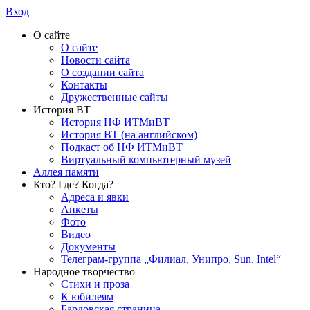
Вход
О сайте
О сайте
Новости сайта
О создании сайта
Контакты
Дружественные сайты
История ВТ
История НФ ИТМиВТ
История ВТ (на английском)
Подкаст об НФ ИТМиВТ
Виртуальный компьютерный музей
Аллея памяти
Кто? Где? Когда?
Адреса и явки
Анкеты
Фото
Видео
Документы
Телеграм-группа „Филиал, Унипро, Sun, Intel“
Народное творчество
Стихи и проза
К юбилеям
Бардовская страница