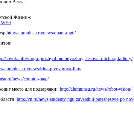
рович Векуа:
етской Жизни»:
VGWE0
sp;
http://alumninsu.ru/news/quant-mpti/
ентов:
tp://sovok.info/v-ngu-proshyol-molodyozhnyj-festival-ulichnoj-kultury/
p://alumninsu.ru/news/irina-pivovarova-film/
insu.ru/news/countur-map/
ходит место для подзарядки:
http://alumninsu.ru/news/robot-vision/
области:
http://vn.ru/news-studenty-ngu-zavershili-puteshestvie-po-novo