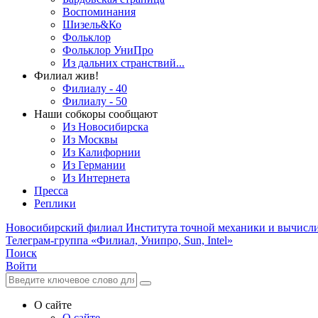
Воспоминания
Шизель&Ко
Фольклор
Фольклор УниПро
Из дальних странствий...
Филиал жив!
Филиалу - 40
Филиалу - 50
Наши собкоры сообщают
Из Новосибирска
Из Москвы
Из Калифорнии
Из Германии
Из Интернета
Пресса
Реплики
Новосибирский филиал
Института точной механики и вычисл
Телеграм-группа «Филиал, Унипро, Sun, Intel»
Поиск
Войти
О сайте
О сайте