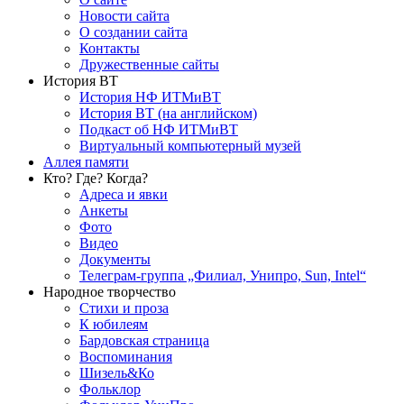
Новости сайта
О создании сайта
Контакты
Дружественные сайты
История ВТ
История НФ ИТМиВТ
История ВТ (на английском)
Подкаст об НФ ИТМиВТ
Виртуальный компьютерный музей
Аллея памяти
Кто? Где? Когда?
Адреса и явки
Анкеты
Фото
Видео
Документы
Телеграм-группа „Филиал, Унипро, Sun, Intel“
Народное творчество
Стихи и проза
К юбилеям
Бардовская страница
Воспоминания
Шизель&Ко
Фольклор