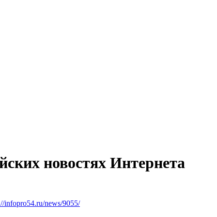
йских новостях Интернета
://infopro54.ru/news/9055/