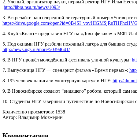
2. Ученый, организатор науки, первый ректор НГУ Илья Несто
http://libra.nsu.ru/news/1093/
3. Встречайте наш очередной литературный номер «Университ
https://drive.google.com/open?id=0B4SI_vovHIGMSjRsTHFhcH
4. Клуб «Квант» представил НГУ на «Днях физика» в МФТИ:nb
5. Под окнами НГУ разбили походный лагерь для бывших студ
http://news.ngs.ru/more/50394641/
6. В НГУ прошёл молодёжный фестиваль уличной культуры:
ht
7. Выпускница НГУ — сценарист фильма «Время первых»:
htt
8. 195 человек написали «контурную карту» в НГУ:
http://alumn
9. В Новосибирске создают “видящего” робота, который сам на
10. Студенты НГУ завершили путешествие по Новосибирской 
Количество просмотров: 1538
Автор: Владимир Мозжерин
Комментарии