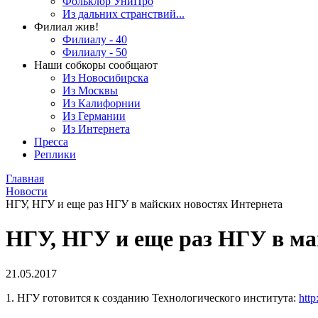
Фольклор УниПро
Из дальних странствий...
Филиал жив!
Филиалу - 40
Филиалу - 50
Наши собкоры сообщают
Из Новосибирска
Из Москвы
Из Калифорнии
Из Германии
Из Интернета
Пресса
Реплики
Главная
Новости
НГУ, НГУ и еще раз НГУ в майских новостях Интернета
НГУ, НГУ и еще раз НГУ в ма
21.05.2017
1. НГУ готовится к созданию Технологического института:
http