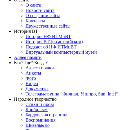
О сайте
Новости сайта
О создании сайта
Контакты
Дружественные сайты
История ВТ
История НФ ИТМиВТ
История ВТ (на английском)
Подкаст об НФ ИТМиВТ
Виртуальный компьютерный музей
Аллея памяти
Кто? Где? Когда?
Адреса и явки
Анкеты
Фото
Видео
Документы
Телеграм-группа „Филиал, Унипро, Sun, Intel“
Народное творчество
Стихи и проза
К юбилеям
Бардовская страница
Воспоминания
Шизель&Ко