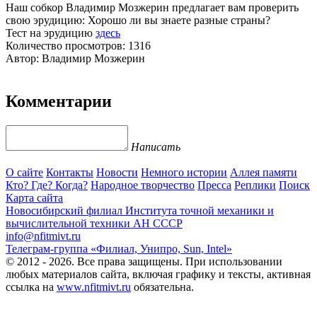
Наш собкор Владимир Мозжерин предлагает вам проверить
свою эрудицию: Хорошо ли вы знаете разные страны?
Тест на эрудицию
здесь
Количество просмотров: 1316
Автор: Владимир Мозжерин
Комментарии
Написать
О сайте
Контакты
Новости
Немного истории
Аллея памяти
Кто? Где? Когда?
Народное творчество
Пресса
Реплики
Поиск
Карта сайта
Новосибирский филиал
Института точной механики и
вычислительной техники АН СССР
info@nfitmivt.ru
Телеграм-группа «Филиал, Унипро, Sun, Intel»
© 2012 - 2026. Все права защищены. При использовании
любых материалов сайта, включая графику и тексты, активная
ссылка на
www.nfitmivt.ru
обязательна.