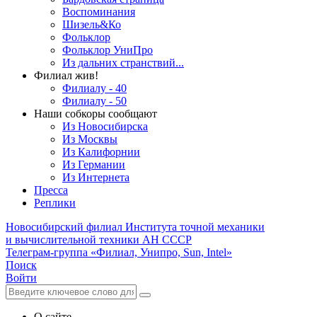
Воспоминания
Шизель&Ко
Фольклор
Фольклор УниПро
Из дальних странствий...
Филиал жив!
Филиалу - 40
Филиалу - 50
Наши собкоры сообщают
Из Новосибирска
Из Москвы
Из Калифорнии
Из Германии
Из Интернета
Пресса
Реплики
Новосибирский филиал
Института точной механики
и вычислительной техники АН СССР
Телеграм-группа «Филиал, Унипро, Sun, Intel»
Поиск
Войти
О сайте