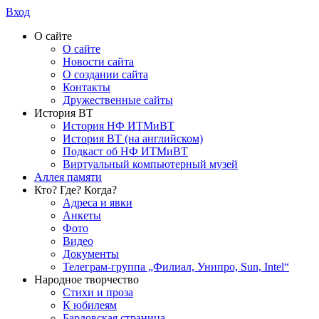
Вход
О сайте
О сайте
Новости сайта
О создании сайта
Контакты
Дружественные сайты
История ВТ
История НФ ИТМиВТ
История ВТ (на английском)
Подкаст об НФ ИТМиВТ
Виртуальный компьютерный музей
Аллея памяти
Кто? Где? Когда?
Адреса и явки
Анкеты
Фото
Видео
Документы
Телеграм-группа „Филиал, Унипро, Sun, Intel“
Народное творчество
Стихи и проза
К юбилеям
Бардовская страница