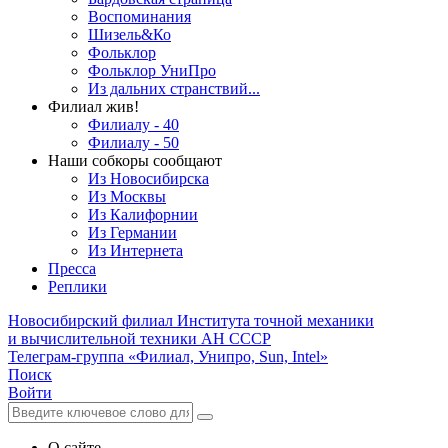
Воспоминания
Шизель&Ко
Фольклор
Фольклор УниПро
Из дальних странствий...
Филиал жив!
Филиалу - 40
Филиалу - 50
Наши собкоры сообщают
Из Новосибирска
Из Москвы
Из Калифорнии
Из Германии
Из Интернета
Пресса
Реплики
Новосибирский филиал
Института точной механики
и вычислительной техники АН СССР
Телеграм-группа «Филиал, Унипро, Sun, Intel»
Поиск
Войти
О сайте