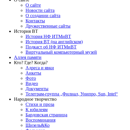
О сайте
Новости сайта
О создании сайта
Контакты
Дружественные сайты
История ВТ
История НФ ИТМиВТ
История ВТ (на английском)
Подкаст об НФ ИТМиВТ
Виртуальный компьютерный музей
Аллея памяти
Кто? Где? Когда?
Адреса и явки
Анкеты
Фото
Видео
Документы
Телеграм-группа „Филиал, Унипро, Sun, Intel“
Народное творчество
Стихи и проза
К юбилеям
Бардовская страница
Воспоминания
Шизель&Ко