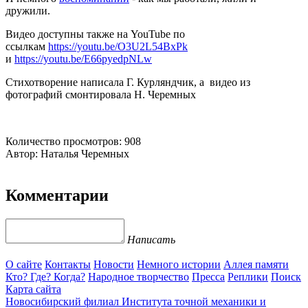
дружили.
Видео доступны также на YouTube по
ссылкам
https://youtu.be/O3U2L54BxPk
и
https://youtu.be/E66pyedpNLw
Стихотворение написала Г. Курляндчик, а видео из
фотографий смонтировала Н. Черемных
Количество просмотров: 908
Автор: Наталья Черемных
Комментарии
Написать
О сайте
Контакты
Новости
Немного истории
Аллея памяти
Кто? Где? Когда?
Народное творчество
Пресса
Реплики
Поиск
Карта сайта
Новосибирский филиал
Института точной механики и