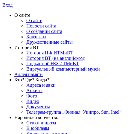
Вход
О сайте
О сайте
Новости сайта
О создании сайта
Контакты
Дружественные сайты
История ВТ
История НФ ИТМиВТ
История ВТ (на английском)
Подкаст об НФ ИТМиВТ
Виртуальный компьютерный музей
Аллея памяти
Кто? Где? Когда?
Адреса и явки
Анкеты
Фото
Видео
Документы
Телеграм-группа „Филиал, Унипро, Sun, Intel“
Народное творчество
Стихи и проза
К юбилеям
Бардовская страница