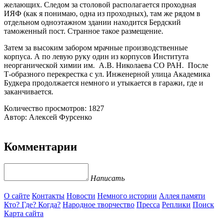
желающих. Следом за столовой располагается проходная
ИЯФ (как я понимаю, одна из проходных), там же рядом в
отдельном одноэтажном здании находится Бердский
таможенный пост. Странное такое размещение.
Затем за высоким забором мрачные производственные
корпуса. А по левую руку один из корпусов Института
неорганической химии им. А.В. Николаева СО РАН. После
Т-образного перекрестка с ул. Инженерной улица Академика
Будкера продолжается немного и утыкается в гаражи, где и
заканчивается.
Количество просмотров: 1827
Автор: Алексей Фурсенко
Комментарии
Написать
О сайте
Контакты
Новости
Немного истории
Аллея памяти
Кто? Где? Когда?
Народное творчество
Пресса
Реплики
Поиск
Карта сайта