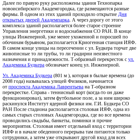
Далее по правую руку расположены здания Технопарка
новоисибирского Академгородка, где размещаются разные
фирмы. В одном из этих зданий проходило открытие
Дня
открытых дверей Академпарка
. А через дорогу от этого
комплекса зданий располагается более старое строение
Управления энергетики и водоснабжения СО РАН. В конце
улицы Инженерной, уже менее ухоженной и поросшей по
обочинам бурьяном, располагается Криогенная станция ИЯФ.
В самом конце улицы на пересечении с ул. Будкера торчат две
живописные то ли трубы, то ли градирни неизвестного
назначения и принадлежности. Т-образный перекресток с
ул.
Академика Будкера
обозначает конец ул. Инженерной.
Ул. Академика Будкера
(801 м ), которая в былые времена (до
2008 года) называлась улицей Физиков, начинается
от
проспекта Академика Лаврентьева
на Т-образном
перекрестке. Справа - теннисный корт (когда-то он даже
функционировал), затем футбольное поле, а за ним широко
раскинулся Институт ядерной физики им. Г.И. Будкера СО
РАН После стадиона располагается столовая ИЯФ, одна из
самых старых столовых Академгородка, где во все времена
проводились свадьбы, банкеты, поминки и прочие
мероприятия. Столовая имеет отдельный вход с территории
ИЯФ и в начале обеденного перерыва там питаются только
сотрудники, а затем уже открывают другой вход для всех