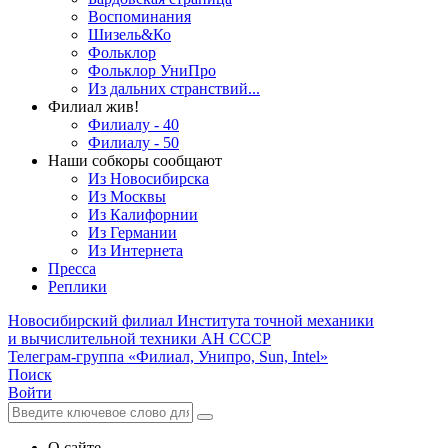
Воспоминания
Шизель&Ко
Фольклор
Фольклор УниПро
Из дальних странствий...
Филиал жив!
Филиалу - 40
Филиалу - 50
Наши собкоры сообщают
Из Новосибирска
Из Москвы
Из Калифорнии
Из Германии
Из Интернета
Пресса
Реплики
Новосибирский филиал
Института точной механики
и вычислительной техники АН СССР
Телеграм-группа «Филиал, Унипро, Sun, Intel»
Поиск
Войти
О сайте