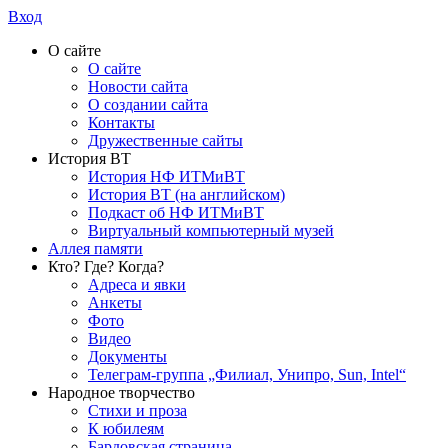
Вход
О сайте
О сайте
Новости сайта
О создании сайта
Контакты
Дружественные сайты
История ВТ
История НФ ИТМиВТ
История ВТ (на английском)
Подкаст об НФ ИТМиВТ
Виртуальный компьютерный музей
Аллея памяти
Кто? Где? Когда?
Адреса и явки
Анкеты
Фото
Видео
Документы
Телеграм-группа „Филиал, Унипро, Sun, Intel“
Народное творчество
Стихи и проза
К юбилеям
Бардовская страница