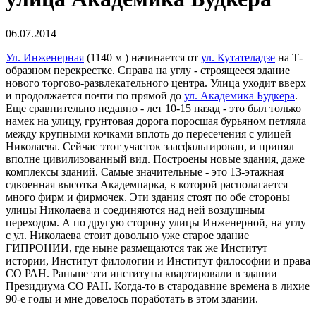
06.07.2014
Ул. Инженерная
(1140 м ) начинается от
ул. Кутателадзе
на Т-
образном перекрестке. Справа на углу - строящееся здание
нового торгово-развлекательного центра. Улица уходит вверх
и продолжается почти по прямой до
ул. Академика Будкера
.
Еще сравнительно недавно - лет 10-15 назад - это был только
намек на улицу, грунтовая дорога поросшая бурьяном петляла
между крупными кочками вплоть до пересечения с улицей
Николаева. Сейчас этот участок заасфальтирован, и принял
вполне цивилизованный вид. Построены новые здания, даже
комплексы зданий. Самые значительные - это 13-этажная
сдвоенная высотка Академпарка, в которой располагается
много фирм и фирмочек. Эти здания стоят по обе стороны
улицы Николаева и соединяются над ней воздушным
переходом. А по другую сторону улицы Инженерной, на углу
с ул. Николаева стоит довольно уже старое здание
ГИПРОНИИ, где ныне размещаются так же Институт
истории, Институт филологии и Институт философии и права
СО РАН. Раньше эти институты квартировали в здании
Президиума СО РАН. Когда-то в стародавние времена в лихие
90-е годы и мне довелось поработать в этом здании.