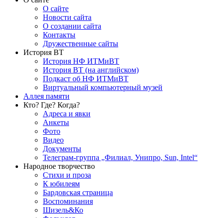
О сайте
Новости сайта
О создании сайта
Контакты
Дружественные сайты
История ВТ
История НФ ИТМиВТ
История ВТ (на английском)
Подкаст об НФ ИТМиВТ
Виртуальный компьютерный музей
Аллея памяти
Кто? Где? Когда?
Адреса и явки
Анкеты
Фото
Видео
Документы
Телеграм-группа „Филиал, Унипро, Sun, Intel“
Народное творчество
Стихи и проза
К юбилеям
Бардовская страница
Воспоминания
Шизель&Ко