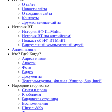
О сайте
Новости сайта
О создании сайта
Контакты
Дружественные сайты
История ВТ
История НФ ИТМиВТ
История ВТ (на английском)
Подкаст об НФ ИТМиВТ
Виртуальный компьютерный музей
Аллея памяти
Кто? Где? Когда?
Адреса и явки
Анкеты
Фото
Видео
Документы
Телеграм-группа „Филиал, Унипро, Sun, Intel“
Народное творчество
Стихи и проза
К юбилеям
Бардовская страница
Воспоминания
Шизель&Ко