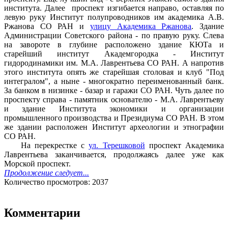
института. Далее проспект изгибается направо, оставляя по
левую руку Институт полупроводников им академика А.В.
Ржанова СО РАН и
улицу Академика Ржанова
. Здание
Администрации Советского района - по правую руку. Слева
на завороте в глубине расположено здание КЮТа и
старейший институт Академгородка - Институт
гидородинамики им. М.А. Лаврентьева СО РАН. А напротив
этого института опять же старейшая столовая и клуб "Под
интегралом", а ныне - многократно переименованный банк.
За банком в низинке - базар и гаражи СО РАН. Чуть далее по
проспекту справа - памятник основателю - М.А. Лаврентьеву
и здание Института экономики и организации
промышленного производства и Президиума СО РАН. В этом
же здании расположен Институт археологии и этнографии
СО РАН.
На перекрестке с
ул. Терешковой
проспект Академика
Лаврентьева заканчивается, продолжаясь далее уже как
Морской проспект.
Продолжение следует...
Количество просмотров: 2037
Комментарии