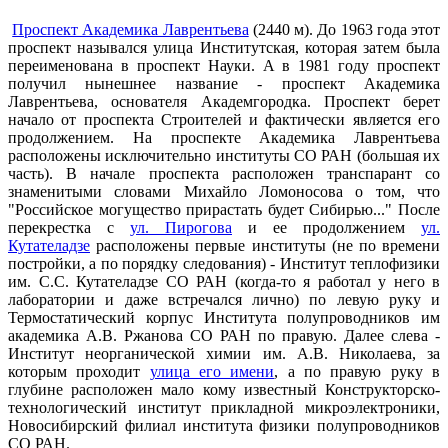
Проспект Академика Лаврентьева
(2440 м). До 1963 года этот
проспект назывался улица Институтская, которая затем была
переименована в проспект Науки. А в 1981 году проспект
получил нынешнее название - проспект Академика
Лаврентьева, основателя Академгородка. Проспект берет
начало от проспекта Строителей и фактически является его
продолжением. На проспекте Академика Лаврентьева
расположены исключительно институты СО РАН (большая их
часть). В начале проспекта расположен транспарант со
знаменитыми словами Михайло Ломоносова о том, что
"Российское могущество прирастать будет Сибирью..." После
перекрестка с
ул. Пирогова
и ее продолжением
ул.
Кутателадзе
расположены первые институты (не по времени
постройки, а по порядку следования) - Институт теплофизики
им. С.С. Кутателадзе СО РАН (когда-то я работал у него в
лаборатории и даже встречался лично) по левую руку и
Термостатический корпус Института полупроводников им
академика А.В. Ржанова СО РАН по правую. Далее слева -
Институт неорганической химии им. А.В. Николаева, за
которым проходит
улица его имени
, а по правую руку в
глубине расположен мало кому известный Конструкторско-
технологический институт прикладной микроэлектроники,
Новосибирский филиал института физики полупроводников
СО РАН.