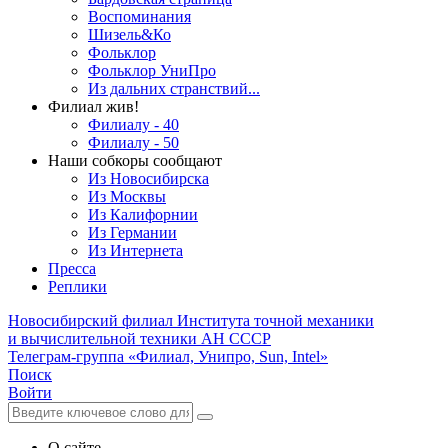
Воспоминания
Шизель&Ко
Фольклор
Фольклор УниПро
Из дальних странствий...
Филиал жив!
Филиалу - 40
Филиалу - 50
Наши собкоры сообщают
Из Новосибирска
Из Москвы
Из Калифорнии
Из Германии
Из Интернета
Пресса
Реплики
Новосибирский филиал
Института точной механики
и вычислительной техники АН СССР
Телеграм-группа «Филиал, Унипро, Sun, Intel»
Поиск
Войти
О сайте