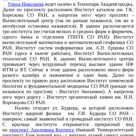
Улица Николаева
ведет налево в Технопарк Академгородка.
Далее по проспекту расположен Институт катализа им. Г.К.
Борескова СО РАН, а напротив него через проспект -
Вычислительный центр (так он раньше назывался, так же и
автобусная остановка называется). В здании располагаются
три института (не считая мелких и средних фирм и фирмочек,
одного банка и отделения ГПНТБ СО РАН): Институт
вычислительной математики и математической геофизики СО
РАН, Институт систем информатики им. А.П. Ершова СО
РАН (здесь я нынче работаю), Институт Вычислительных
технологий СО РАН. К зданию Вычислительного центра
примыкает через воздушный переход высокое здание НФ
ИТМ и ВТ. Сейчас в этом здании расположено много фирм
разного калибра и назначения и один банк. Далее по
проспекту по правую руку расположен Институт химической
биологии и фундаментальной медицины СО РАН (раньше он
назывался по простому - Институт биохимии). А напротив
него через дорогу - Институт органической химии им. Н.Н.
Ворожцова СО РАН.
Налево отходит ул. Будкера, за которой расположен
Институт ядерной физики им. Г.И. Будкера СО РАН -
наверное, самый знаменитый и громадный институт СО РАН.
С крыльца института открывается прекрасный вид
на
проспект Академика Коптюга
(бывший Университетский
проспект). Еще лучший вид - с верхних этажей самого здания