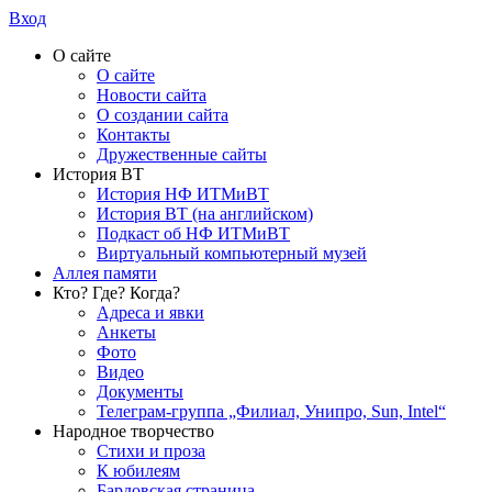
Вход
О сайте
О сайте
Новости сайта
О создании сайта
Контакты
Дружественные сайты
История ВТ
История НФ ИТМиВТ
История ВТ (на английском)
Подкаст об НФ ИТМиВТ
Виртуальный компьютерный музей
Аллея памяти
Кто? Где? Когда?
Адреса и явки
Анкеты
Фото
Видео
Документы
Телеграм-группа „Филиал, Унипро, Sun, Intel“
Народное творчество
Стихи и проза
К юбилеям
Бардовская страница