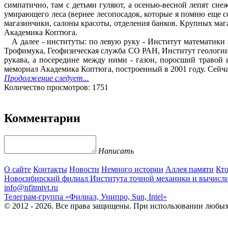
симпатично, там с детьми гуляют, а осенью-весной лепят сн
умирающего леса (вернее лесопосадок, которые я помню еще с
магазинчики, салоны красоты, отделения банков. Крупных маг
Академика Коптюга.
А далее - институты: по левую руку - Институт математики 
Трофимука, Геофизическая служба СО РАН, Институт геологии 
рукава, а посередине между ними - газон, поросший травой
мемориал Академика Коптюга, построенный в 2001 году. Сейча
Продолжение следует...
Количество просмотров: 1751
Комментарии
Написать
О сайте
Контакты
Новости
Немного истории
Аллея памяти
Кто
Новосибирский филиал
Института точной механики и вычисл
info@nfitmivt.ru
Телеграм-группа «Филиал, Унипро, Sun, Intel»
© 2012 - 2026. Все права защищены. При использовании любых 