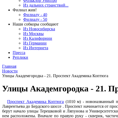
Фольклор УниПро
Из дальних странствий...
Филиал жив!
Филиалу - 40
Филиалу - 50
Наши собкоры сообщают
Из Новосибирска
Из Москвы
Из Калифорнии
Из Германии
Из Интернета
Пресса
Реплики
Главная
Новости
Улицы Академгородка - 21. Проспект Академика Коптюга
Улицы Академгородка - 21. П
Проспект Академика Коптюга
(1010 м) - новоназванный п
Лаврентьева до Бердского шоссе . Проспект начинается от про
берут начало улицы Терешковой и Ляпунова и Университетский
нем расположены. Вначале по правую руку - скверик, частич