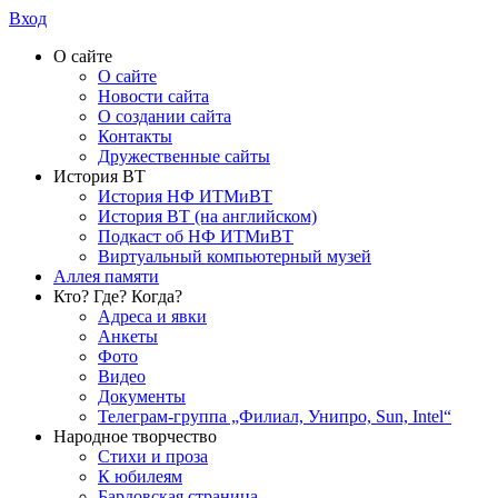
Вход
О сайте
О сайте
Новости сайта
О создании сайта
Контакты
Дружественные сайты
История ВТ
История НФ ИТМиВТ
История ВТ (на английском)
Подкаст об НФ ИТМиВТ
Виртуальный компьютерный музей
Аллея памяти
Кто? Где? Когда?
Адреса и явки
Анкеты
Фото
Видео
Документы
Телеграм-группа „Филиал, Унипро, Sun, Intel“
Народное творчество
Стихи и проза
К юбилеям
Бардовская страница