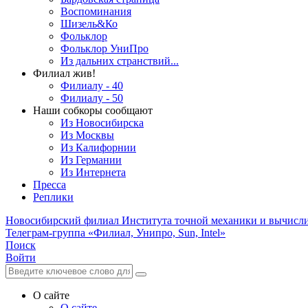
Воспоминания
Шизель&Ко
Фольклор
Фольклор УниПро
Из дальних странствий...
Филиал жив!
Филиалу - 40
Филиалу - 50
Наши собкоры сообщают
Из Новосибирска
Из Москвы
Из Калифорнии
Из Германии
Из Интернета
Пресса
Реплики
Новосибирский филиал
Института точной механики и вычисл
Телеграм-группа «Филиал, Унипро, Sun, Intel»
Поиск
Войти
О сайте
О сайте