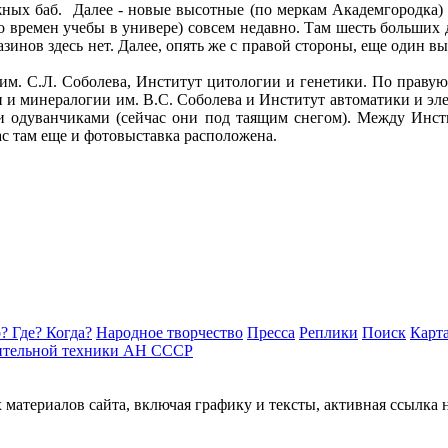
ежных баб. Далее - новые высотные (по меркам Академгородка) 
о времен учебы в универе) совсем недавно. Там шесть больших 
азинов здесь нет. Далее, опять же с правой стороны, еще один 
им. С.Л. Соболева, Институт цитологии и генетики. По правую 
и минералогии им. В.С. Соболева и Институт автоматики и эле
 и одуванчиками (сейчас они под таящим снегом). Между Инст
с там еще и фотовыставка расположена.
? Где? Когда?
Народное творчество
Пресса
Реплики
Поиск
Карта
ительной техники АН СССР
материалов сайта, включая графику и тексты, активная ссылка 