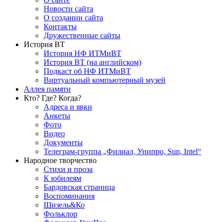
Новости сайта
О создании сайта
Контакты
Дружественные сайты
История ВТ
История НФ ИТМиВТ
История ВТ (на английском)
Подкаст об НФ ИТМиВТ
Виртуальный компьютерный музей
Аллея памяти
Кто? Где? Когда?
Адреса и явки
Анкеты
Фото
Видео
Документы
Телеграм-группа „Филиал, Унипро, Sun, Intel“
Народное творчество
Стихи и проза
К юбилеям
Бардовская страница
Воспоминания
Шизель&Ко
Фольклор