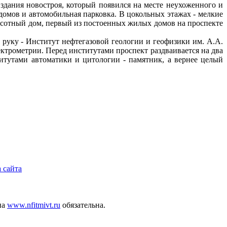
здания новостроя, который появился на месте неухоженного и
домов и автомобильная парковка. В цокольных этажах - мелкие
высотный дом, первый из постоенных жилых домов на проспекте
руку - Институт нефтегазовой геологии и геофизики им. А.А.
ктрометрии. Перед институтами проспект раздваивается на два
итутами автоматики и цитологии - памятник, а вернее целый
 сайта
на
www.nfitmivt.ru
обязательна.