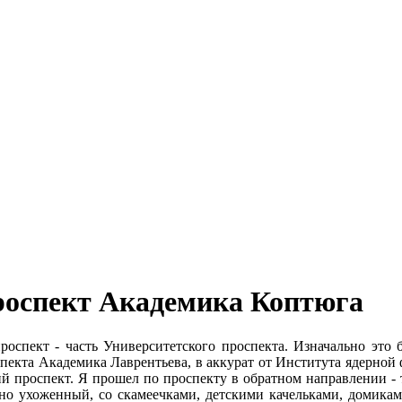
роспект Академика Коптюга
роспект - часть Университетского проспекта. Изначально это
спекта Академика Лаврентьева, в аккурат от Института ядерной ф
 проспект. Я прошел по проспекту в обратном направлении - т
но ухоженный, со скамеечками, детскими качельками, домиками