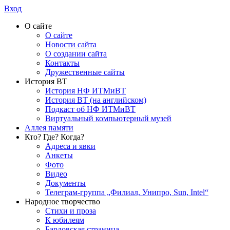
Вход
О сайте
О сайте
Новости сайта
О создании сайта
Контакты
Дружественные сайты
История ВТ
История НФ ИТМиВТ
История ВТ (на английском)
Подкаст об НФ ИТМиВТ
Виртуальный компьютерный музей
Аллея памяти
Кто? Где? Когда?
Адреса и явки
Анкеты
Фото
Видео
Документы
Телеграм-группа „Филиал, Унипро, Sun, Intel“
Народное творчество
Стихи и проза
К юбилеям
Бардовская страница