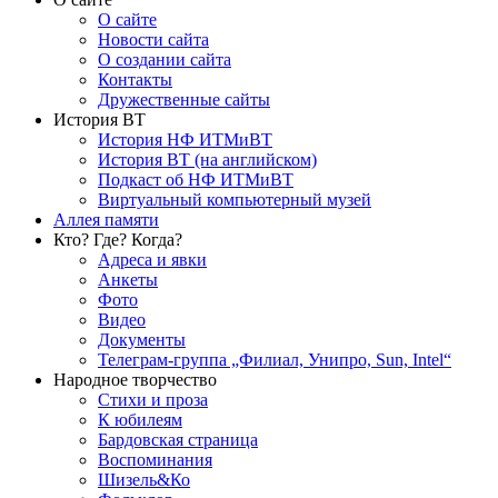
О сайте
Новости сайта
О создании сайта
Контакты
Дружественные сайты
История ВТ
История НФ ИТМиВТ
История ВТ (на английском)
Подкаст об НФ ИТМиВТ
Виртуальный компьютерный музей
Аллея памяти
Кто? Где? Когда?
Адреса и явки
Анкеты
Фото
Видео
Документы
Телеграм-группа „Филиал, Унипро, Sun, Intel“
Народное творчество
Стихи и проза
К юбилеям
Бардовская страница
Воспоминания
Шизель&Ко