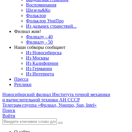
Воспоминания
Шизель&Ко
Фольклор
Фольклор УниПро
Из дальних странствий...
Филиал жив!
Филиалу - 40
Филиалу - 50
Наши собкоры сообщают
Из Новосибирска
Из Москвы
Из Калифорнии
Из Германии
Из Интернета
Пресса
Реплики
Новосибирский филиал
Института точной механики
и вычислительной техники АН СССР
Телеграм-группа «Филиал, Унипро, Sun, Intel»
Поиск
Войти
О сайте