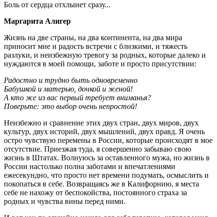
Боль от сердца отхлынет сразу...
Маргарита Алигер
Жизнь на две страны, на два континента, на два мира
приносит мне и радость встречи с близкими, и тяжесть
разлуки, и неизбежную тревогу за родных, которые далеко и
нуждаются в моей помощи, заботе и просто присутствии:
Радостно и трудно быть одновременно
Бабушкой и матерью, дочкой и женой!
А кто же из вас первый требует вниманья?
Поверьте: это выбор очень непростой!
Неизбежно и сравнение этих двух стран, двух миров, двух
культур, двух историй, двух мышлений, двух правд. Я очень
остро чувствую перемены в России, которые происходят в мое
отсутствие. Приезжая туда, я совершенно забываю свою
жизнь в Штатах. Волнуюсь за оставленного мужа, но жизнь в
России настолько полна заботами и впечатлениями
ежесекундно, что просто нет времени подумать, осмыслить и
покопаться в себе. Возвращаясь же в Калифорнию, я места
себе не нахожу от беспокойства, постоянного страха за
родных и чувства вины перед ними.