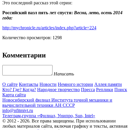
Это последний рассказ этой серии:
Российский пазл пять лет спустя:
Весна, лето, осень 2014
года:
http://mychronicle.ru/articles/index.php?article=224
Количество просмотров: 1298
Комментарии
Написать
О сайте
Контакты
Новости
Немного истории
Аллея памяти
Кто? Где? Когда?
Народное творчество
Пресса
Реплики
Поиск
Карта сайта
Новосибирский филиал
Института точной механики и
вычислительной техники АН СССР
info@nfitmivt.ru
Телеграм-группа «Филиал, Унипро, Sun, Intel»
© 2012 - 2026. Все права защищены. При использовании
любых материалов сайта, включая графику и тексты, активная