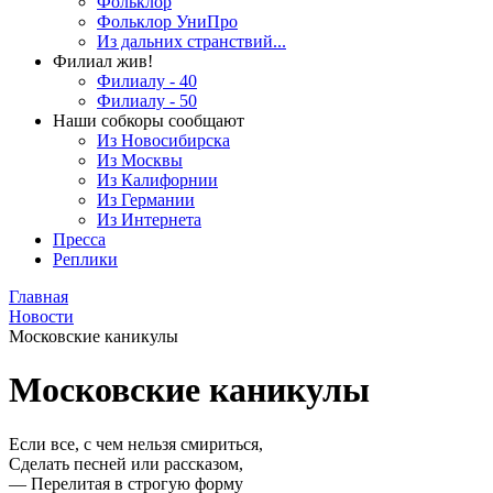
Фольклор
Фольклор УниПро
Из дальних странствий...
Филиал жив!
Филиалу - 40
Филиалу - 50
Наши собкоры сообщают
Из Новосибирска
Из Москвы
Из Калифорнии
Из Германии
Из Интернета
Пресса
Реплики
Главная
Новости
Московские каникулы
Московские каникулы
Если все, с чем нельзя смириться,
Сделать песней или рассказом,
— Перелитая в строгую форму