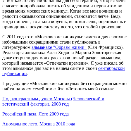
И вот как-то случайно нашла для себя терапию, которая меня
спасает: попробовала писать об увиденном и пережитом во
время моих московских каникул. Когда все мои волнения и
радости оказываются описанными, становится легче. Ведь
когда пишешь, то анализируешь, вспоминаешь, оцениваешь и
приводишь с некую систему все то, что с тобой произошло.
С 2011 года эти «Московскиe каникулы: заметки для своих» с
небольшими сокращениями стали публиковать в
литературном
альманахе "Образы жизни"
(Сан-Франциско).
Редакторы альманаха Алла Ходос и Марина Золоторевская
даже открыли для моих рассказов новый раздел альманаха,
который называется «Отпечатки времени». Я уже писала об
этом альманахе для вас на нашем сайте в своей
сентябрьской
публикации
.
Предыдущие «Московские каникулы» без сокращения можно
найти на моем семейном сайте «Летопись моей семьи»:
Под контрастным душем Москвы (Человеческий и
эстетический факторы). 2008 год
Российский пазл. Лето 2009 года
Аномальное лето. Москва 2010 года