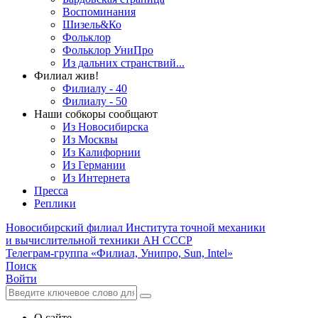
Воспоминания
Шизель&Ко
Фольклор
Фольклор УниПро
Из дальних странствий...
Филиал жив!
Филиалу - 40
Филиалу - 50
Наши собкоры сообщают
Из Новосибирска
Из Москвы
Из Калифорнии
Из Германии
Из Интернета
Пресса
Реплики
Новосибирский филиал
Института точной механики
и вычислительной техники АН СССР
Телеграм-группа «Филиал, Унипро, Sun, Intel»
Поиск
Войти
О сайте