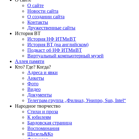
О сайте
Новости сайта
О создании сайта
Контакты
Дружественные сайты
История ВТ
История НФ ИТМиВТ
История ВТ (на английском)
Подкаст об НФ ИТМиВТ
Виртуальный компьютерный музей
Аллея памяти
Кто? Где? Когда?
Адреса и явки
Анкеты
Фото
Видео
Документы
Телеграм-группа „Филиал, Унипро, Sun, Intel“
Народное творчество
Стихи и проза
К юбилеям
Бардовская страница
Воспоминания
Шизель&Ко