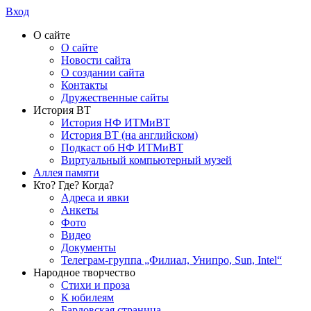
Вход
О сайте
О сайте
Новости сайта
О создании сайта
Контакты
Дружественные сайты
История ВТ
История НФ ИТМиВТ
История ВТ (на английском)
Подкаст об НФ ИТМиВТ
Виртуальный компьютерный музей
Аллея памяти
Кто? Где? Когда?
Адреса и явки
Анкеты
Фото
Видео
Документы
Телеграм-группа „Филиал, Унипро, Sun, Intel“
Народное творчество
Стихи и проза
К юбилеям
Бардовская страница