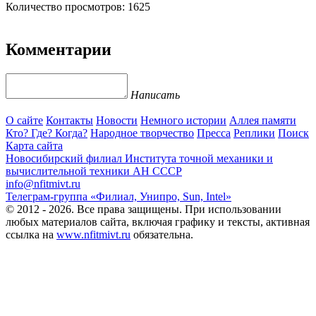
Количество просмотров: 1625
Комментарии
Написать
О сайте
Контакты
Новости
Немного истории
Аллея памяти
Кто? Где? Когда?
Народное творчество
Пресса
Реплики
Поиск
Карта сайта
Новосибирский филиал
Института точной механики и
вычислительной техники АН СССР
info@nfitmivt.ru
Телеграм-группа «Филиал, Унипро, Sun, Intel»
© 2012 - 2026. Все права защищены. При использовании
любых материалов сайта, включая графику и тексты, активная
ссылка на
www.nfitmivt.ru
обязательна.