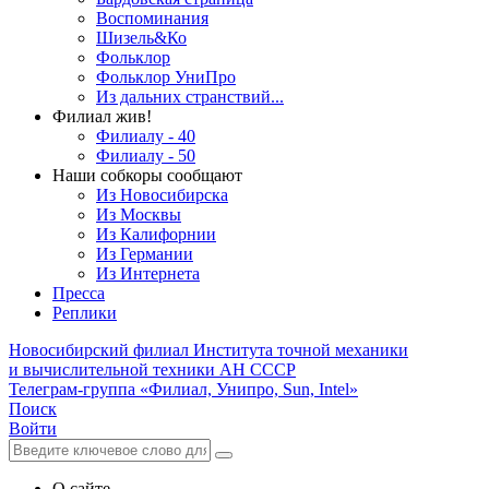
Воспоминания
Шизель&Ко
Фольклор
Фольклор УниПро
Из дальних странствий...
Филиал жив!
Филиалу - 40
Филиалу - 50
Наши собкоры сообщают
Из Новосибирска
Из Москвы
Из Калифорнии
Из Германии
Из Интернета
Пресса
Реплики
Новосибирский филиал
Института точной механики
и вычислительной техники АН СССР
Телеграм-группа «Филиал, Унипро, Sun, Intel»
Поиск
Войти
О сайте