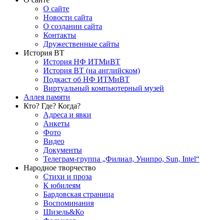
О сайте
Новости сайта
О создании сайта
Контакты
Дружественные сайты
История ВТ
История НФ ИТМиВТ
История ВТ (на английском)
Подкаст об НФ ИТМиВТ
Виртуальный компьютерный музей
Аллея памяти
Кто? Где? Когда?
Адреса и явки
Анкеты
Фото
Видео
Документы
Телеграм-группа „Филиал, Унипро, Sun, Intel“
Народное творчество
Стихи и проза
К юбилеям
Бардовская страница
Воспоминания
Шизель&Ко