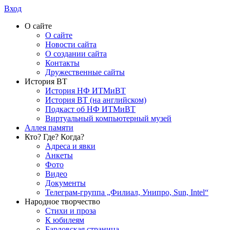
Вход
О сайте
О сайте
Новости сайта
О создании сайта
Контакты
Дружественные сайты
История ВТ
История НФ ИТМиВТ
История ВТ (на английском)
Подкаст об НФ ИТМиВТ
Виртуальный компьютерный музей
Аллея памяти
Кто? Где? Когда?
Адреса и явки
Анкеты
Фото
Видео
Документы
Телеграм-группа „Филиал, Унипро, Sun, Intel“
Народное творчество
Стихи и проза
К юбилеям
Бардовская страница