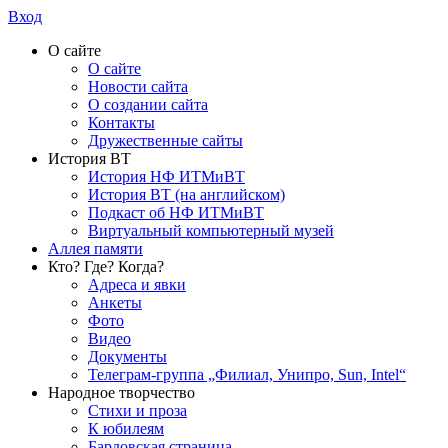
Вход
О сайте
О сайте
Новости сайта
О создании сайта
Контакты
Дружественные сайты
История ВТ
История НФ ИТМиВТ
История ВТ (на английском)
Подкаст об НФ ИТМиВТ
Виртуальный компьютерный музей
Аллея памяти
Кто? Где? Когда?
Адреса и явки
Анкеты
Фото
Видео
Документы
Телеграм-группа „Филиал, Унипро, Sun, Intel“
Народное творчество
Стихи и проза
К юбилеям
Бардовская страница