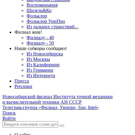
Воспоминания
Шизель&Ко
Фольклор
Фольклор УниПро
Из дальних странствий...
Филиал жив!
Филиалу - 40
Филиалу - 50
Наши собкоры сообщают
Из Новосибирска
Из Москвы
Из Калифорнии
Из Германии
Из Интернета
Пресса
Реплики
Новосибирский филиал
Института точной механики
и вычислительной техники АН СССР
Телеграм-группа «Филиал, Унипро, Sun, Intel»
Поиск
Войти
О сайте