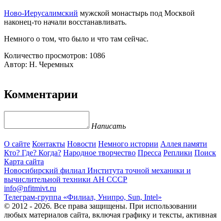
Ново-Иерусалимский
мужской монастырь под Москвой
наконец-то начали восстанавливать.
Немного о том, что было и что там сейчас.
Количество просмотров: 1086
Автор: Н. Черемных
Комментарии
Написать
О сайте
Контакты
Новости
Немного истории
Аллея памяти
Кто? Где? Когда?
Народное творчество
Пресса
Реплики
Поиск
Карта сайта
Новосибирский филиал
Института точной механики и
вычислительной техники АН СССР
info@nfitmivt.ru
Телеграм-группа «Филиал, Унипро, Sun, Intel»
© 2012 - 2026. Все права защищены. При использовании
любых материалов сайта, включая графику и тексты, активная