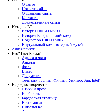
О сайте
Новости сайта
О создании сайта
Контакты
Дружественные сайты
История ВТ
История НФ ИТМиВТ
История ВТ (на английском)
Подкаст об НФ ИТМиВТ
Виртуальный компьютерный музей
Аллея памяти
Кто? Где? Когда?
Адреса и явки
Анкеты
Фото
Видео
Документы
Телеграм-группа „Филиал, Унипро, Sun, Intel“
Народное творчество
Стихи и проза
К юбилеям
Бардовская страница
Воспоминания
Шизель&Ко