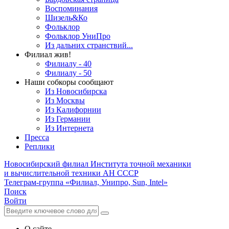
Воспоминания
Шизель&Ко
Фольклор
Фольклор УниПро
Из дальних странствий...
Филиал жив!
Филиалу - 40
Филиалу - 50
Наши собкоры сообщают
Из Новосибирска
Из Москвы
Из Калифорнии
Из Германии
Из Интернета
Пресса
Реплики
Новосибирский филиал
Института точной механики
и вычислительной техники АН СССР
Телеграм-группа «Филиал, Унипро, Sun, Intel»
Поиск
Войти
О сайте