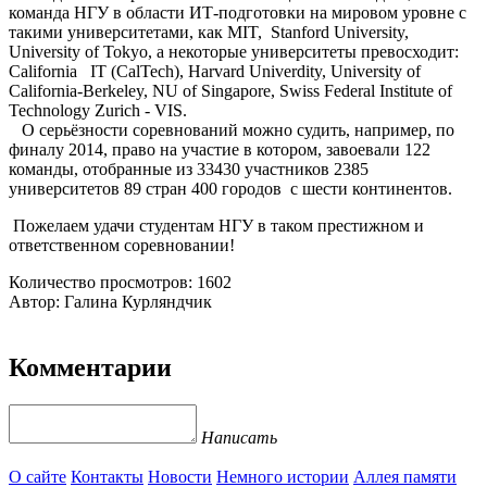
команда НГУ в области ИТ-подготовки на мировом уровне с
такими университетами, как MIT, Stanford University,
University of Tokyo, а некоторые университеты превосходит:
California IT (CalTech), Harvard Univerdity, University of
California-Berkeley, NU of Singapore, Swiss Federal Institute of
Technology Zurich - VIS.
О серьёзности соревнований можно судить, например, по
финалу 2014, право на участие в котором, завоевали 122
команды, отобранные из 33430 участников 2385
университетов 89 стран 400 городов с шести континентов.
Пожелаем удачи студентам НГУ в таком престижном и
ответственном соревновании!
Количество просмотров: 1602
Автор: Галина Курляндчик
Комментарии
Написать
О сайте
Контакты
Новости
Немного истории
Аллея памяти