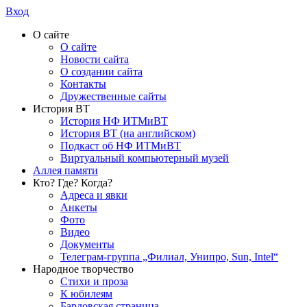
Вход
О сайте
О сайте
Новости сайта
О создании сайта
Контакты
Дружественные сайты
История ВТ
История НФ ИТМиВТ
История ВТ (на английском)
Подкаст об НФ ИТМиВТ
Виртуальный компьютерный музей
Аллея памяти
Кто? Где? Когда?
Адреса и явки
Анкеты
Фото
Видео
Документы
Телеграм-группа „Филиал, Унипро, Sun, Intel“
Народное творчество
Стихи и проза
К юбилеям
Бардовская страница