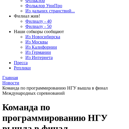
Фольклор
Фольклор УниПро
Из дальних странствий...
Филиал жив!
Филиалу - 40
Филиалу - 50
Наши собкоры сообщают
Из Новосибирска
Из Москвы
Из Калифорнии
Из Германии
Из Интернета
Пресса
Реплики
Главная
Новости
Команда по программированию НГУ вышла в финал
Международных соревнований
Команда по
программированию НГУ
вышла в финал