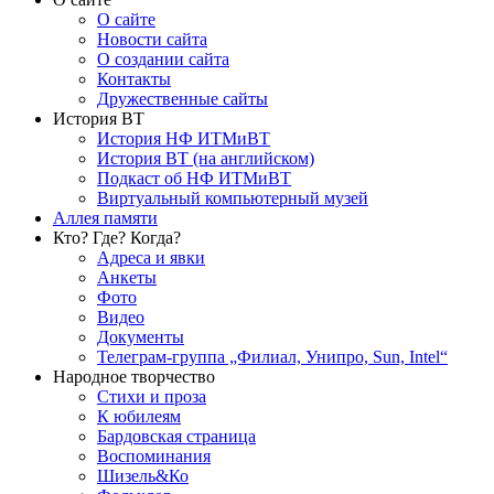
О сайте
Новости сайта
О создании сайта
Контакты
Дружественные сайты
История ВТ
История НФ ИТМиВТ
История ВТ (на английском)
Подкаст об НФ ИТМиВТ
Виртуальный компьютерный музей
Аллея памяти
Кто? Где? Когда?
Адреса и явки
Анкеты
Фото
Видео
Документы
Телеграм-группа „Филиал, Унипро, Sun, Intel“
Народное творчество
Стихи и проза
К юбилеям
Бардовская страница
Воспоминания
Шизель&Ко