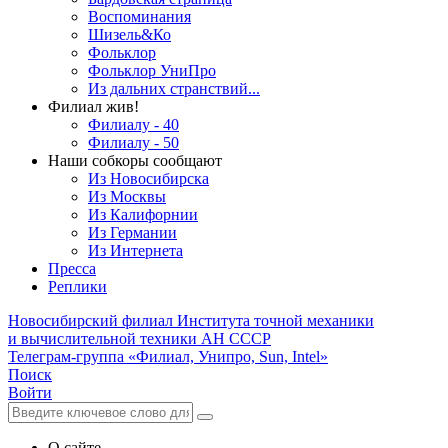
Воспоминания
Шизель&Ко
Фольклор
Фольклор УниПро
Из дальних странствий...
Филиал жив!
Филиалу - 40
Филиалу - 50
Наши собкоры сообщают
Из Новосибирска
Из Москвы
Из Калифорнии
Из Германии
Из Интернета
Пресса
Реплики
Новосибирский филиал
Института точной механики
и вычислительной техники АН СССР
Телеграм-группа «Филиал, Унипро, Sun, Intel»
Поиск
Войти
О сайте