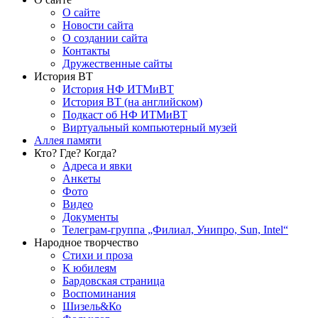
О сайте
Новости сайта
О создании сайта
Контакты
Дружественные сайты
История ВТ
История НФ ИТМиВТ
История ВТ (на английском)
Подкаст об НФ ИТМиВТ
Виртуальный компьютерный музей
Аллея памяти
Кто? Где? Когда?
Адреса и явки
Анкеты
Фото
Видео
Документы
Телеграм-группа „Филиал, Унипро, Sun, Intel“
Народное творчество
Стихи и проза
К юбилеям
Бардовская страница
Воспоминания
Шизель&Ко