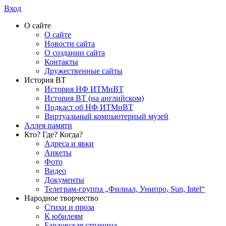
Вход
О сайте
О сайте
Новости сайта
О создании сайта
Контакты
Дружественные сайты
История ВТ
История НФ ИТМиВТ
История ВТ (на английском)
Подкаст об НФ ИТМиВТ
Виртуальный компьютерный музей
Аллея памяти
Кто? Где? Когда?
Адреса и явки
Анкеты
Фото
Видео
Документы
Телеграм-группа „Филиал, Унипро, Sun, Intel“
Народное творчество
Стихи и проза
К юбилеям
Бардовская страница