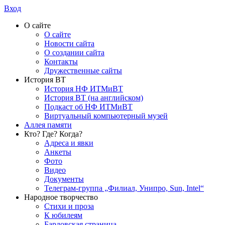
Вход
О сайте
О сайте
Новости сайта
О создании сайта
Контакты
Дружественные сайты
История ВТ
История НФ ИТМиВТ
История ВТ (на английском)
Подкаст об НФ ИТМиВТ
Виртуальный компьютерный музей
Аллея памяти
Кто? Где? Когда?
Адреса и явки
Анкеты
Фото
Видео
Документы
Телеграм-группа „Филиал, Унипро, Sun, Intel“
Народное творчество
Стихи и проза
К юбилеям
Бардовская страница