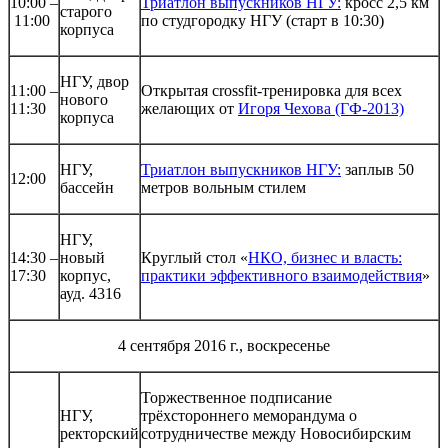
10:00 –
Триатлон выпускников НГУ:
кросс 2,5 км
старого
11:00
по студгородку НГУ (старт в 10:30)
корпуса
НГУ, двор
11:00 –
Открытая crossfit-тренировка для всех
нового
11:30
желающих от
Игоря Чехова (ГФ-2013)
корпуса
НГУ,
Триатлон выпускников НГУ:
заплыв 50
12:00
бассейн
метров вольным стилем
НГУ,
14:30 –
новый
Круглый стол «
НКО, бизнес и власть:
17:30
корпус,
практики эффективного взаимодействия
»
ауд. 4316
4 сентября 2016 г., воскресенье
Торжественное подписание
НГУ,
трёхстороннего меморандума о
ректорский
сотрудничестве между Новосибирским