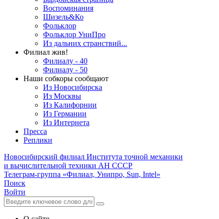
Воспоминания
Шизель&Ко
Фольклор
Фольклор УниПро
Из дальних странствий...
Филиал жив!
Филиалу - 40
Филиалу - 50
Наши собкоры сообщают
Из Новосибирска
Из Москвы
Из Калифорнии
Из Германии
Из Интернета
Пресса
Реплики
Новосибирский филиал
Института точной механики
и вычислительной техники АН СССР
Телеграм-группа «Филиал, Унипро, Sun, Intel»
Поиск
Войти
О сайте