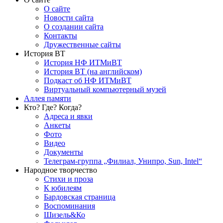
О сайте
Новости сайта
О создании сайта
Контакты
Дружественные сайты
История ВТ
История НФ ИТМиВТ
История ВТ (на английском)
Подкаст об НФ ИТМиВТ
Виртуальный компьютерный музей
Аллея памяти
Кто? Где? Когда?
Адреса и явки
Анкеты
Фото
Видео
Документы
Телеграм-группа „Филиал, Унипро, Sun, Intel“
Народное творчество
Стихи и проза
К юбилеям
Бардовская страница
Воспоминания
Шизель&Ко