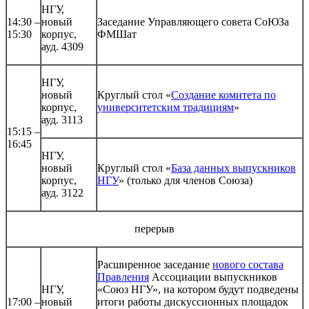
НГУ,
14:30 –
новый
Заседание Управляющего совета СоЮЗа
15:30
корпус,
ФМШат
ауд. 4309
НГУ,
новый
Круглый стол «
Создание комитета по
корпус,
университетским традициям
»
ауд. 3113
15:15 –
16:45
НГУ,
новый
Круглый стол «
База данных выпускников
корпус,
НГУ
» (только для членов Союза)
ауд. 3122
перерыв
Расширенное заседание
нового состава
Правления
Ассоциации выпускников
НГУ,
«Союз НГУ», на котором будут подведены
17:00 –
новый
итоги работы дискуссионных площадок