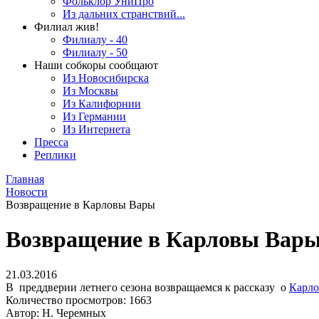
Фольклор УниПро
Из дальних странствий...
Филиал жив!
Филиалу - 40
Филиалу - 50
Наши собкоры сообщают
Из Новосибирска
Из Москвы
Из Калифорнии
Из Германии
Из Интернета
Пресса
Реплики
Главная
Новости
Возвращение в Карловы Вары
Возвращение в Карловы Вар
21.03.2016
В преддверии летнего сезона возвращаемся к рассказу о
Карло
Количество просмотров: 1663
Автор: Н. Черемных