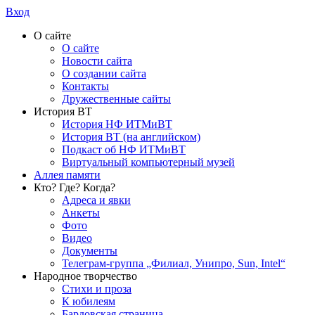
Вход
О сайте
О сайте
Новости сайта
О создании сайта
Контакты
Дружественные сайты
История ВТ
История НФ ИТМиВТ
История ВТ (на английском)
Подкаст об НФ ИТМиВТ
Виртуальный компьютерный музей
Аллея памяти
Кто? Где? Когда?
Адреса и явки
Анкеты
Фото
Видео
Документы
Телеграм-группа „Филиал, Унипро, Sun, Intel“
Народное творчество
Стихи и проза
К юбилеям
Бардовская страница