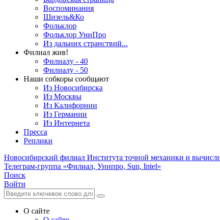
Воспоминания
Шизель&Ко
Фольклор
Фольклор УниПро
Из дальних странствий...
Филиал жив!
Филиалу - 40
Филиалу - 50
Наши собкоры сообщают
Из Новосибирска
Из Москвы
Из Калифорнии
Из Германии
Из Интернета
Пресса
Реплики
Новосибирский филиал
Института точной механики и вычисл
Телеграм-группа «Филиал, Унипро, Sun, Intel»
Поиск
Войти
О сайте
О сайте