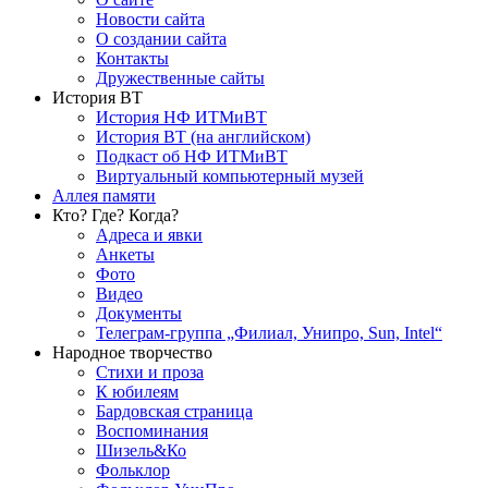
Новости сайта
О создании сайта
Контакты
Дружественные сайты
История ВТ
История НФ ИТМиВТ
История ВТ (на английском)
Подкаст об НФ ИТМиВТ
Виртуальный компьютерный музей
Аллея памяти
Кто? Где? Когда?
Адреса и явки
Анкеты
Фото
Видео
Документы
Телеграм-группа „Филиал, Унипро, Sun, Intel“
Народное творчество
Стихи и проза
К юбилеям
Бардовская страница
Воспоминания
Шизель&Ко
Фольклор