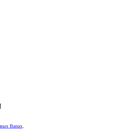
ы
вых Варах
.