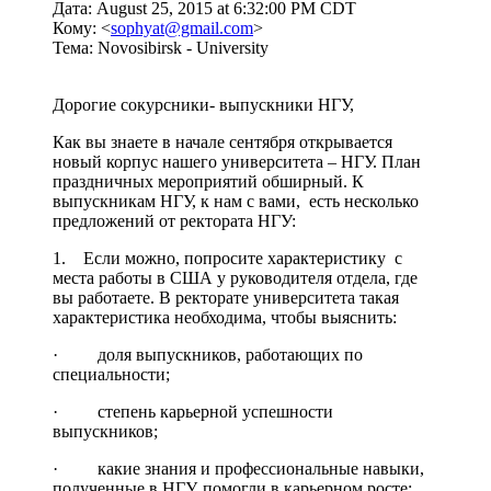
Дата: August 25, 2015 at 6:32:00 PM CDT
Кому: <
sophyat@gmail.com
>
Тема: Novosibirsk - University
Дорогие сокурсники- выпускники НГУ,
Как вы знаете в начале сентября открывается
новый корпус нашего университета – НГУ. План
праздничных мероприятий обширный. К
выпускникам НГУ, к нам с вами, есть несколько
предложений от ректората НГУ:
1. Если можно, попросите характеристику с
места работы в США у руководителя отдела, где
вы работаете. В ректорате университета такая
характеристика необходима, чтобы выяснить:
· доля выпускников, работающих по
специальности;
· степень карьерной успешности
выпускников;
· какие знания и профессиональные навыки,
полученные в НГУ, помогли в карьерном росте;