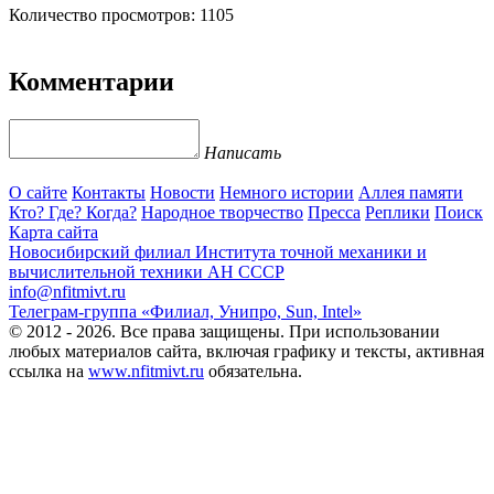
Количество просмотров: 1105
Комментарии
Написать
О сайте
Контакты
Новости
Немного истории
Аллея памяти
Кто? Где? Когда?
Народное творчество
Пресса
Реплики
Поиск
Карта сайта
Новосибирский филиал
Института точной механики и
вычислительной техники АН СССР
info@nfitmivt.ru
Телеграм-группа «Филиал, Унипро, Sun, Intel»
© 2012 - 2026. Все права защищены. При использовании
любых материалов сайта, включая графику и тексты, активная
ссылка на
www.nfitmivt.ru
обязательна.