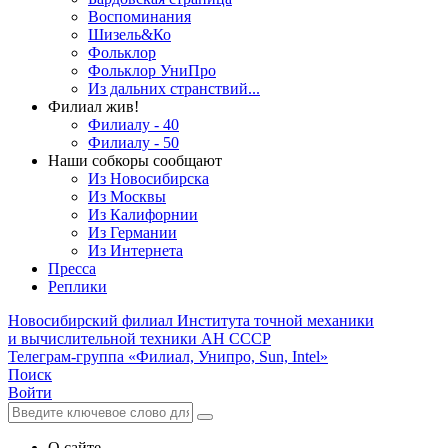
Воспоминания
Шизель&Ко
Фольклор
Фольклор УниПро
Из дальних странствий...
Филиал жив!
Филиалу - 40
Филиалу - 50
Наши собкоры сообщают
Из Новосибирска
Из Москвы
Из Калифорнии
Из Германии
Из Интернета
Пресса
Реплики
Новосибирский филиал
Института точной механики
и вычислительной техники АН СССР
Телеграм-группа «Филиал, Унипро, Sun, Intel»
Поиск
Войти
О сайте