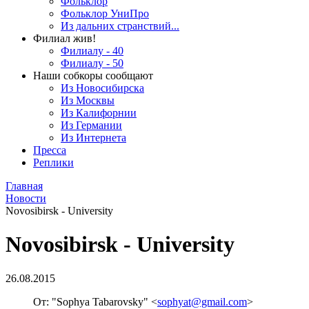
Фольклор
Фольклор УниПро
Из дальних странствий...
Филиал жив!
Филиалу - 40
Филиалу - 50
Наши собкоры сообщают
Из Новосибирска
Из Москвы
Из Калифорнии
Из Германии
Из Интернета
Пресса
Реплики
Главная
Новости
Novosibirsk - University
Novosibirsk - University
26.08.2015
От: "Sophya Tabarovsky" <
sophyat@gmail.com
>