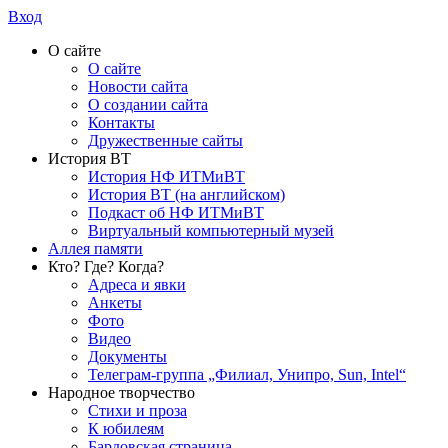
Вход
О сайте
О сайте
Новости сайта
О создании сайта
Контакты
Дружественные сайты
История ВТ
История НФ ИТМиВТ
История ВТ (на английском)
Подкаст об НФ ИТМиВТ
Виртуальный компьютерный музей
Аллея памяти
Кто? Где? Когда?
Адреса и явки
Анкеты
Фото
Видео
Документы
Телеграм-группа „Филиал, Унипро, Sun, Intel“
Народное творчество
Стихи и проза
К юбилеям
Бардовская страница