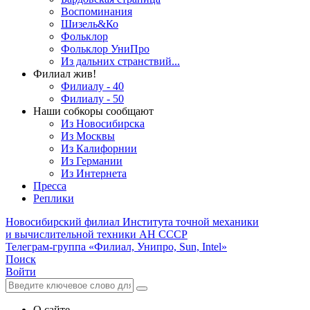
Воспоминания
Шизель&Ко
Фольклор
Фольклор УниПро
Из дальних странствий...
Филиал жив!
Филиалу - 40
Филиалу - 50
Наши собкоры сообщают
Из Новосибирска
Из Москвы
Из Калифорнии
Из Германии
Из Интернета
Пресса
Реплики
Новосибирский филиал
Института точной механики
и вычислительной техники АН СССР
Телеграм-группа «Филиал, Унипро, Sun, Intel»
Поиск
Войти
О сайте