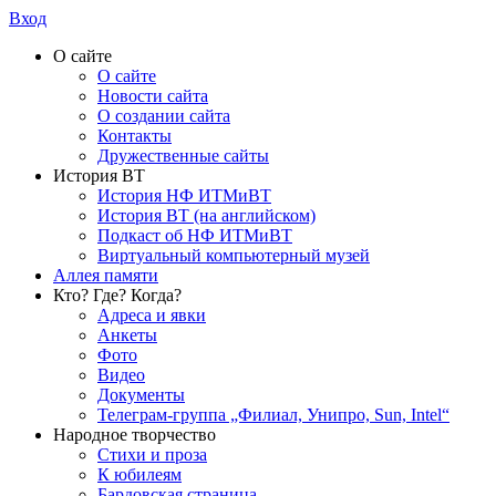
Вход
О сайте
О сайте
Новости сайта
О создании сайта
Контакты
Дружественные сайты
История ВТ
История НФ ИТМиВТ
История ВТ (на английском)
Подкаст об НФ ИТМиВТ
Виртуальный компьютерный музей
Аллея памяти
Кто? Где? Когда?
Адреса и явки
Анкеты
Фото
Видео
Документы
Телеграм-группа „Филиал, Унипро, Sun, Intel“
Народное творчество
Стихи и проза
К юбилеям
Бардовская страница