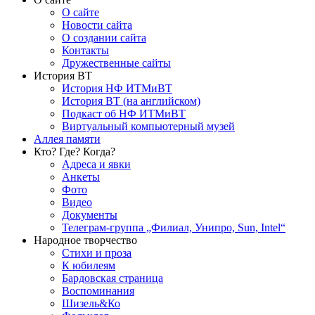
О сайте
Новости сайта
О создании сайта
Контакты
Дружественные сайты
История ВТ
История НФ ИТМиВТ
История ВТ (на английском)
Подкаст об НФ ИТМиВТ
Виртуальный компьютерный музей
Аллея памяти
Кто? Где? Когда?
Адреса и явки
Анкеты
Фото
Видео
Документы
Телеграм-группа „Филиал, Унипро, Sun, Intel“
Народное творчество
Стихи и проза
К юбилеям
Бардовская страница
Воспоминания
Шизель&Ко