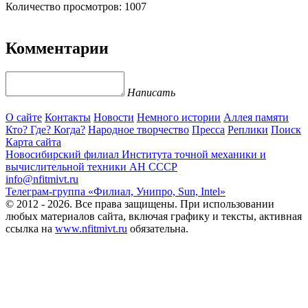
Количество просмотров: 1007
Комментарии
Написать
О сайте
Контакты
Новости
Немного истории
Аллея памяти
Кто? Где? Когда?
Народное творчество
Пресса
Реплики
Поиск
Карта сайта
Новосибирский филиал
Института точной механики и
вычислительной техники АН СССР
info@nfitmivt.ru
Телеграм-группа «Филиал, Унипро, Sun, Intel»
© 2012 - 2026. Все права защищены. При использовании
любых материалов сайта, включая графику и тексты, активная
ссылка на
www.nfitmivt.ru
обязательна.