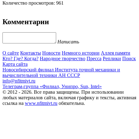
Количество просмотров: 961
Комментарии
Написать
О сайте
Контакты
Новости
Немного истории
Аллея памяти
Кто? Где? Когда?
Народное творчество
Пресса
Реплики
Поиск
Карта сайта
Новосибирский филиал
Института точной механики и
вычислительной техники АН СССР
info@nfitmivt.ru
Телеграм-группа «Филиал, Унипро, Sun, Intel»
© 2012 - 2026. Все права защищены. При использовании
любых материалов сайта, включая графику и тексты, активная
ссылка на
www.nfitmivt.ru
обязательна.