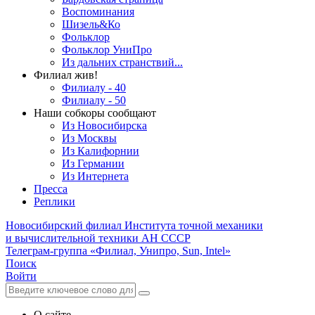
Воспоминания
Шизель&Ко
Фольклор
Фольклор УниПро
Из дальних странствий...
Филиал жив!
Филиалу - 40
Филиалу - 50
Наши собкоры сообщают
Из Новосибирска
Из Москвы
Из Калифорнии
Из Германии
Из Интернета
Пресса
Реплики
Новосибирский филиал
Института точной механики
и вычислительной техники АН СССР
Телеграм-группа «Филиал, Унипро, Sun, Intel»
Поиск
Войти
О сайте