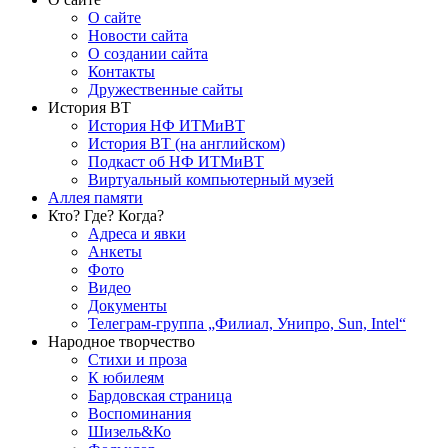
О сайте
Новости сайта
О создании сайта
Контакты
Дружественные сайты
История ВТ
История НФ ИТМиВТ
История ВТ (на английском)
Подкаст об НФ ИТМиВТ
Виртуальный компьютерный музей
Аллея памяти
Кто? Где? Когда?
Адреса и явки
Анкеты
Фото
Видео
Документы
Телеграм-группа „Филиал, Унипро, Sun, Intel“
Народное творчество
Стихи и проза
К юбилеям
Бардовская страница
Воспоминания
Шизель&Ко