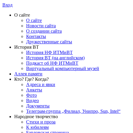
Вход
О сайте
О сайте
Новости сайта
О создании сайта
Контакты
Дружественные сайты
История ВТ
История НФ ИТМиВТ
История ВТ (на английском)
Подкаст об НФ ИТМиВТ
Виртуальный компьютерный музей
Аллея памяти
Кто? Где? Когда?
Адреса и явки
Анкеты
Фото
Видео
Документы
Телеграм-группа „Филиал, Унипро, Sun, Intel“
Народное творчество
Стихи и проза
К юбилеям
Бардовская страница