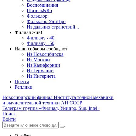
Воспоминания
Шизель&Ко
Фольклор
Фольклор УниПро
Из дальних странствий...
Филиал жив!
Филиалу - 40
Филиалу - 50
Наши собкоры сообщают
Из Новосибирска
Из Москвы
Из Калифорнии
Из Германии
Из Интернета
Пресса
Реплики
Новосибирский филиал
Института точной механики
и вычислительной техники АН СССР
Телеграм-группа «Филиал, Унипро, Sun, Intel»
Поиск
Войти
О сайте