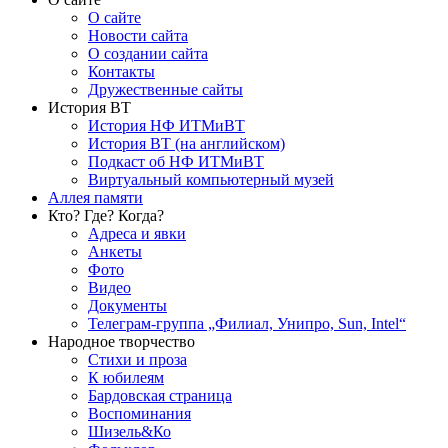
О сайте
Новости сайта
О создании сайта
Контакты
Дружественные сайты
История ВТ
История НФ ИТМиВТ
История ВТ (на английском)
Подкаст об НФ ИТМиВТ
Виртуальный компьютерный музей
Аллея памяти
Кто? Где? Когда?
Адреса и явки
Анкеты
Фото
Видео
Документы
Телеграм-группа „Филиал, Унипро, Sun, Intel“
Народное творчество
Стихи и проза
К юбилеям
Бардовская страница
Воспоминания
Шизель&Ко