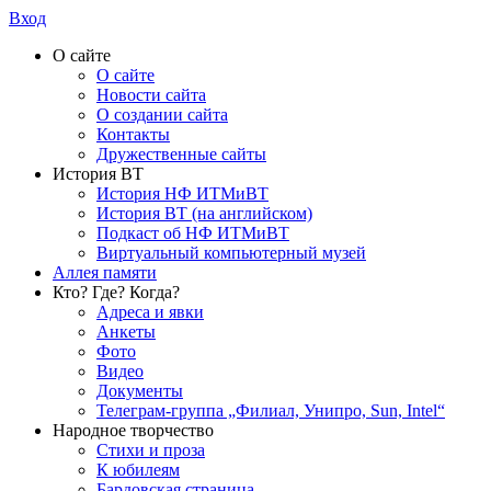
Вход
О сайте
О сайте
Новости сайта
О создании сайта
Контакты
Дружественные сайты
История ВТ
История НФ ИТМиВТ
История ВТ (на английском)
Подкаст об НФ ИТМиВТ
Виртуальный компьютерный музей
Аллея памяти
Кто? Где? Когда?
Адреса и явки
Анкеты
Фото
Видео
Документы
Телеграм-группа „Филиал, Унипро, Sun, Intel“
Народное творчество
Стихи и проза
К юбилеям
Бардовская страница