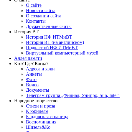
О сайте
Новости сайта
О создании сайта
Контакты
Дружественные сайты
История ВТ
История НФ ИТМиВТ
История ВТ (на английском)
Подкаст об НФ ИТМиВТ
Виртуальный компьютерный музей
Аллея памяти
Кто? Где? Когда?
Адреса и явки
Анкеты
Фото
Видео
Документы
Телеграм-группа „Филиал, Унипро, Sun, Intel“
Народное творчество
Стихи и проза
К юбилеям
Бардовская страница
Воспоминания
Шизель&Ко