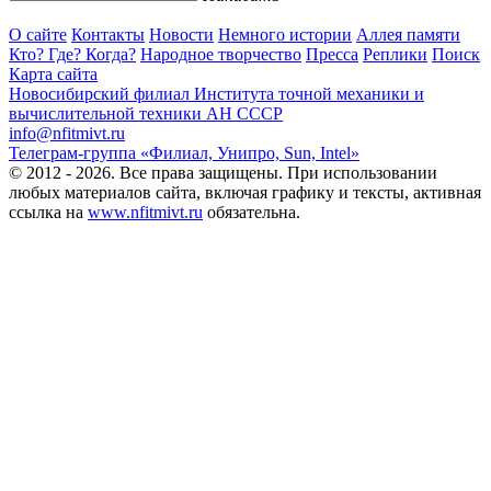
О сайте
Контакты
Новости
Немного истории
Аллея памяти
Кто? Где? Когда?
Народное творчество
Пресса
Реплики
Поиск
Карта сайта
Новосибирский филиал
Института точной механики и
вычислительной техники АН СССР
info@nfitmivt.ru
Телеграм-группа «Филиал, Унипро, Sun, Intel»
© 2012 - 2026. Все права защищены. При использовании
любых материалов сайта, включая графику и тексты, активная
ссылка на
www.nfitmivt.ru
обязательна.