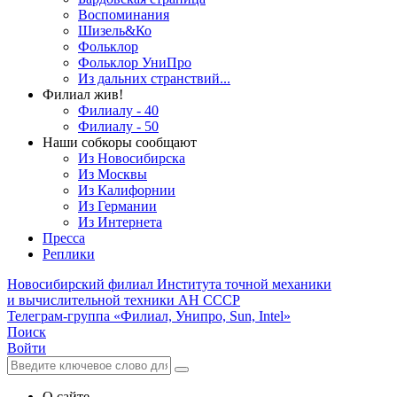
Воспоминания
Шизель&Ко
Фольклор
Фольклор УниПро
Из дальних странствий...
Филиал жив!
Филиалу - 40
Филиалу - 50
Наши собкоры сообщают
Из Новосибирска
Из Москвы
Из Калифорнии
Из Германии
Из Интернета
Пресса
Реплики
Новосибирский филиал
Института точной механики
и вычислительной техники АН СССР
Телеграм-группа «Филиал, Унипро, Sun, Intel»
Поиск
Войти
О сайте