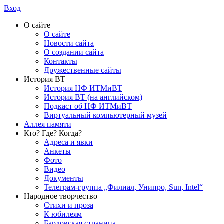
Вход
О сайте
О сайте
Новости сайта
О создании сайта
Контакты
Дружественные сайты
История ВТ
История НФ ИТМиВТ
История ВТ (на английском)
Подкаст об НФ ИТМиВТ
Виртуальный компьютерный музей
Аллея памяти
Кто? Где? Когда?
Адреса и явки
Анкеты
Фото
Видео
Документы
Телеграм-группа „Филиал, Унипро, Sun, Intel“
Народное творчество
Стихи и проза
К юбилеям
Бардовская страница