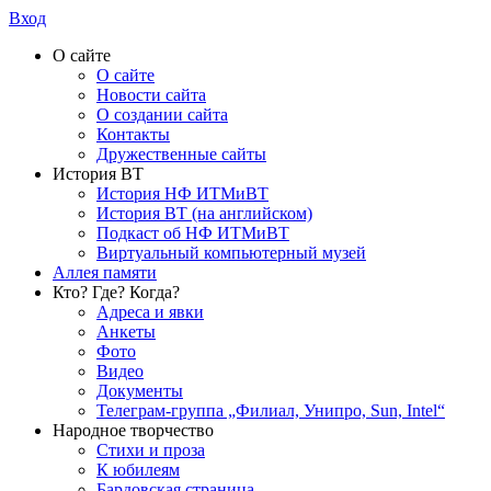
Вход
О сайте
О сайте
Новости сайта
О создании сайта
Контакты
Дружественные сайты
История ВТ
История НФ ИТМиВТ
История ВТ (на английском)
Подкаст об НФ ИТМиВТ
Виртуальный компьютерный музей
Аллея памяти
Кто? Где? Когда?
Адреса и явки
Анкеты
Фото
Видео
Документы
Телеграм-группа „Филиал, Унипро, Sun, Intel“
Народное творчество
Стихи и проза
К юбилеям
Бардовская страница