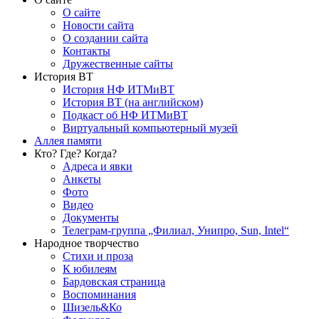
О сайте
Новости сайта
О создании сайта
Контакты
Дружественные сайты
История ВТ
История НФ ИТМиВТ
История ВТ (на английском)
Подкаст об НФ ИТМиВТ
Виртуальный компьютерный музей
Аллея памяти
Кто? Где? Когда?
Адреса и явки
Анкеты
Фото
Видео
Документы
Телеграм-группа „Филиал, Унипро, Sun, Intel“
Народное творчество
Стихи и проза
К юбилеям
Бардовская страница
Воспоминания
Шизель&Ко