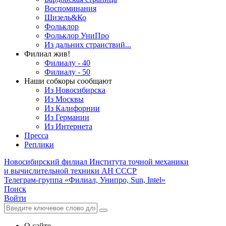
Воспоминания
Шизель&Ко
Фольклор
Фольклор УниПро
Из дальних странствий...
Филиал жив!
Филиалу - 40
Филиалу - 50
Наши собкоры сообщают
Из Новосибирска
Из Москвы
Из Калифорнии
Из Германии
Из Интернета
Пресса
Реплики
Новосибирский филиал
Института точной механики
и вычислительной техники АН СССР
Телеграм-группа «Филиал, Унипро, Sun, Intel»
Поиск
Войти
О сайте