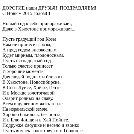
ДОРОГИЕ наши ДРУЗЬЯ!! ПОЗДРАВЛЯЕМ!
С Новым 2015 годом!!!
Новый год к себе привораживает,
Даже в Хьюстоне примораживает...
Пусть грядущий год Козы
Нам не принесёт грозы,
А пред годом високосным
Будет мирным, плодоносным.
Пусть пятнадцатый год
Только счастье принесёт
И хорошие моменты
Для людей родных и близких
В Хьюстоне, Новосибирске,
В Сент Луисе, Хайфе, Генте.
И в Москве золотоглавой
Одарит родных на славу.
Всем в душевном жить тепле
На израильской земле.
Хорошо б жилось, без понта,
И в Блю Филде и в Хай Пойнте.
Подружке-бабушке и весело и звонко
Пусть внучек голоса звучат в Гонконге.