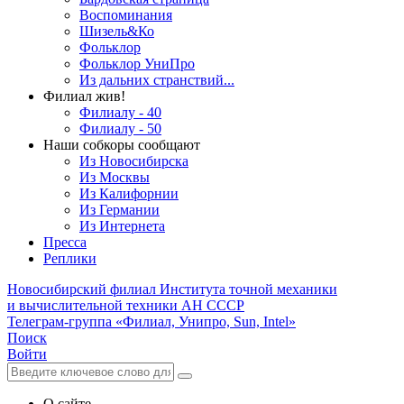
Воспоминания
Шизель&Ко
Фольклор
Фольклор УниПро
Из дальних странствий...
Филиал жив!
Филиалу - 40
Филиалу - 50
Наши собкоры сообщают
Из Новосибирска
Из Москвы
Из Калифорнии
Из Германии
Из Интернета
Пресса
Реплики
Новосибирский филиал
Института точной механики
и вычислительной техники АН СССР
Телеграм-группа «Филиал, Унипро, Sun, Intel»
Поиск
Войти
О сайте