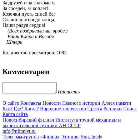
За друзей и за знакомых,
За соседей, за коллег!
Козочки пусть синей бег
Славно длится до конца,
Наши радуя сердца!
(Всех поздравили мы вроде.)
Ваши Клара и Володя
Штерн
Количество просмотров: 1082
Комментарии
Написать
О сайте
Контакты
Новости
Немного истории
Аллея памяти
Кто? Где? Когда?
Народное творчество
Пресса
Реплики
Поиск
Карта сайта
Новосибирский филиал
Института точной механики и
вычислительной техники АН СССР
info@nfitmivt.ru
Телеграм-группа «Филиал, Унипро, Sun, Intel»