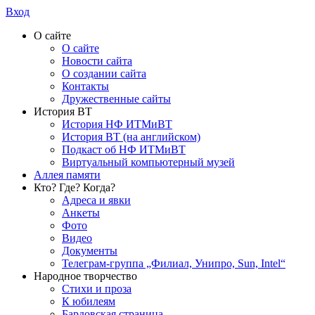
Вход
О сайте
О сайте
Новости сайта
О создании сайта
Контакты
Дружественные сайты
История ВТ
История НФ ИТМиВТ
История ВТ (на английском)
Подкаст об НФ ИТМиВТ
Виртуальный компьютерный музей
Аллея памяти
Кто? Где? Когда?
Адреса и явки
Анкеты
Фото
Видео
Документы
Телеграм-группа „Филиал, Унипро, Sun, Intel“
Народное творчество
Стихи и проза
К юбилеям
Бардовская страница