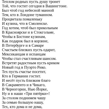
Теплом родных пусть душу тронет
Той, что гостит сегодня в Вашингтоне.
Был чтоб год небесной манной
Тем, кто в Лондоне туманном.
Процветала помаленьку
И кузина, что в Смоленске.
Год хотим, чтоб был прикольным
В Красноярске и в Стокгольме,
Чтобы в Бостоне кузинам,
Как подарок был в корзине,
В Петербурге и в Самаре
Счастьем близких пусть одарит,
Мексиканцам и испанцам
Чтобы стал счастливым шансом.
Встретят радостным пусть криком
Новый год в Пуэрто Рико.
Тех пусть счастье посетит,
Кто в Германии гостит.
И несёт пусть близким благо
В Сакраменто и в Чикаго,
В Черногории, Нью Йорке,
Ну и в наши «Три пятёрки»!
За столом поднимем чашу
За семью большую нашу,
Тех, кто дома и не дома,