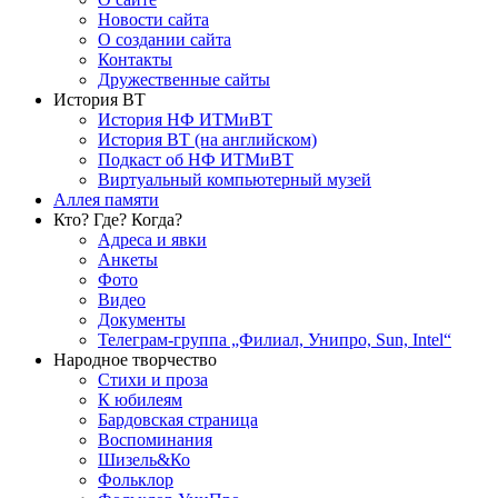
Новости сайта
О создании сайта
Контакты
Дружественные сайты
История ВТ
История НФ ИТМиВТ
История ВТ (на английском)
Подкаст об НФ ИТМиВТ
Виртуальный компьютерный музей
Аллея памяти
Кто? Где? Когда?
Адреса и явки
Анкеты
Фото
Видео
Документы
Телеграм-группа „Филиал, Унипро, Sun, Intel“
Народное творчество
Стихи и проза
К юбилеям
Бардовская страница
Воспоминания
Шизель&Ко
Фольклор