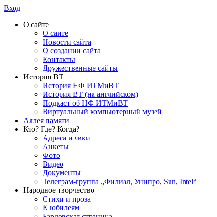
Вход
О сайте
О сайте
Новости сайта
О создании сайта
Контакты
Дружественные сайты
История ВТ
История НФ ИТМиВТ
История ВТ (на английском)
Подкаст об НФ ИТМиВТ
Виртуальный компьютерный музей
Аллея памяти
Кто? Где? Когда?
Адреса и явки
Анкеты
Фото
Видео
Документы
Телеграм-группа „Филиал, Унипро, Sun, Intel“
Народное творчество
Стихи и проза
К юбилеям
Бардовская страница