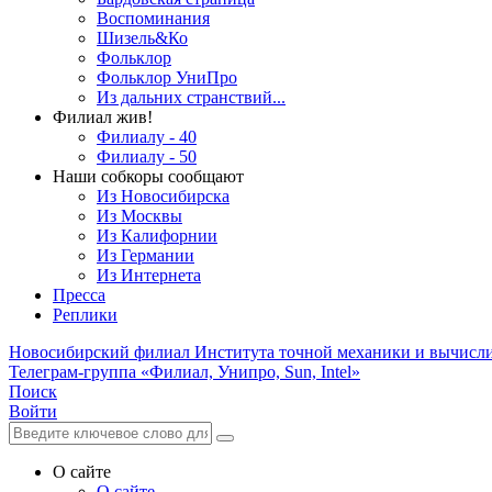
Воспоминания
Шизель&Ко
Фольклор
Фольклор УниПро
Из дальних странствий...
Филиал жив!
Филиалу - 40
Филиалу - 50
Наши собкоры сообщают
Из Новосибирска
Из Москвы
Из Калифорнии
Из Германии
Из Интернета
Пресса
Реплики
Новосибирский филиал
Института точной механики и вычисл
Телеграм-группа «Филиал, Унипро, Sun, Intel»
Поиск
Войти
О сайте
О сайте