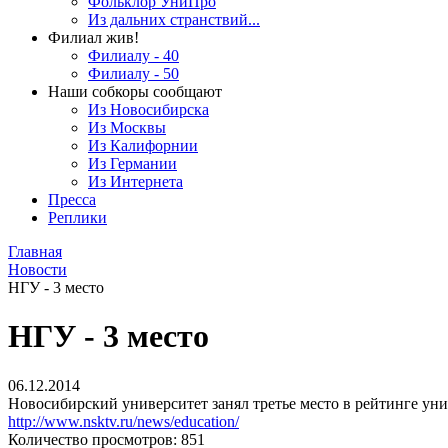
Фольклор УниПро
Из дальних странствий...
Филиал жив!
Филиалу - 40
Филиалу - 50
Наши собкоры сообщают
Из Новосибирска
Из Москвы
Из Калифорнии
Из Германии
Из Интернета
Пресса
Реплики
Главная
Новости
НГУ - 3 место
НГУ - 3 место
06.12.2014
Новосибирский университет занял третье место в рейтинге у
http://www.nsktv.ru/news/education/
Количество просмотров: 851