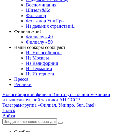
Воспоминания
Шизель&Ко
Фольклор
Фольклор УниПро
Из дальних странствий...
Филиал жив!
Филиалу - 40
Филиалу - 50
Наши собкоры сообщают
Из Новосибирска
Из Москвы
Из Калифорнии
Из Германии
Из Интернета
Пресса
Реплики
Новосибирский филиал
Института точной механики
и вычислительной техники АН СССР
Телеграм-группа «Филиал, Унипро, Sun, Intel»
Поиск
Войти
О сайте