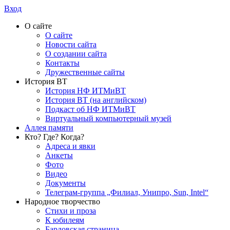
Вход
О сайте
О сайте
Новости сайта
О создании сайта
Контакты
Дружественные сайты
История ВТ
История НФ ИТМиВТ
История ВТ (на английском)
Подкаст об НФ ИТМиВТ
Виртуальный компьютерный музей
Аллея памяти
Кто? Где? Когда?
Адреса и явки
Анкеты
Фото
Видео
Документы
Телеграм-группа „Филиал, Унипро, Sun, Intel“
Народное творчество
Стихи и проза
К юбилеям
Бардовская страница