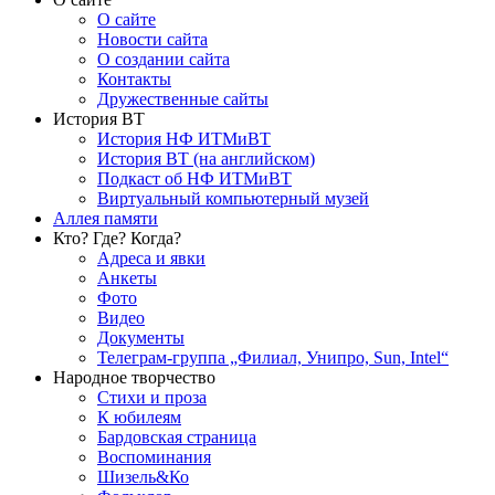
О сайте
Новости сайта
О создании сайта
Контакты
Дружественные сайты
История ВТ
История НФ ИТМиВТ
История ВТ (на английском)
Подкаст об НФ ИТМиВТ
Виртуальный компьютерный музей
Аллея памяти
Кто? Где? Когда?
Адреса и явки
Анкеты
Фото
Видео
Документы
Телеграм-группа „Филиал, Унипро, Sun, Intel“
Народное творчество
Стихи и проза
К юбилеям
Бардовская страница
Воспоминания
Шизель&Ко