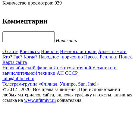
Количество просмотров: 939
Комментарии
Написать
О сайте
Контакты
Новости
Немного истории
Аллея памяти
Кто? Где? Когда?
Народное творчество
Пресса
Реплики
Поиск
Карта сайта
Новосибирский филиал
Института точной механики и
вычислительной техники АН СССР
info@nfitmivt.ru
Телеграм-группа «Филиал, Унипро, Sun, Intel»
© 2012 - 2026. Все права защищены. При использовании
любых материалов сайта, включая графику и тексты, активная
ссылка на
www.nfitmivt.ru
обязательна.