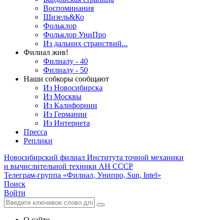
Воспоминания
Шизель&Ко
Фольклор
Фольклор УниПро
Из дальних странствий...
Филиал жив!
Филиалу - 40
Филиалу - 50
Наши собкоры сообщают
Из Новосибирска
Из Москвы
Из Калифорнии
Из Германии
Из Интернета
Пресса
Реплики
Новосибирский филиал
Института точной механики
и вычислительной техники АН СССР
Телеграм-группа «Филиал, Унипро, Sun, Intel»
Поиск
Войти
О сайте