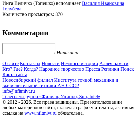
Инга Величко (Топешко) вспоминает
Василия Ивановича
Голубева
Количество просмотров: 870
Комментарии
Написать
О сайте
Контакты
Новости
Немного истории
Аллея памяти
Кто? Где? Когда?
Народное творчество
Пресса
Реплики
Поиск
Карта сайта
Новосибирский филиал
Института точной механики и
вычислительной техники АН СССР
info@nfitmivt.ru
Телеграм-группа «Филиал, Унипро, Sun, Intel»
© 2012 - 2026. Все права защищены. При использовании
любых материалов сайта, включая графику и тексты, активная
ссылка на
www.nfitmivt.ru
обязательна.