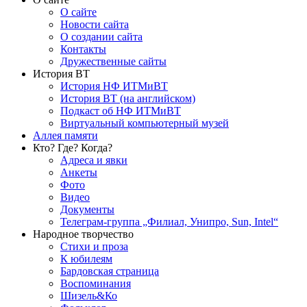
О сайте
Новости сайта
О создании сайта
Контакты
Дружественные сайты
История ВТ
История НФ ИТМиВТ
История ВТ (на английском)
Подкаст об НФ ИТМиВТ
Виртуальный компьютерный музей
Аллея памяти
Кто? Где? Когда?
Адреса и явки
Анкеты
Фото
Видео
Документы
Телеграм-группа „Филиал, Унипро, Sun, Intel“
Народное творчество
Стихи и проза
К юбилеям
Бардовская страница
Воспоминания
Шизель&Ко