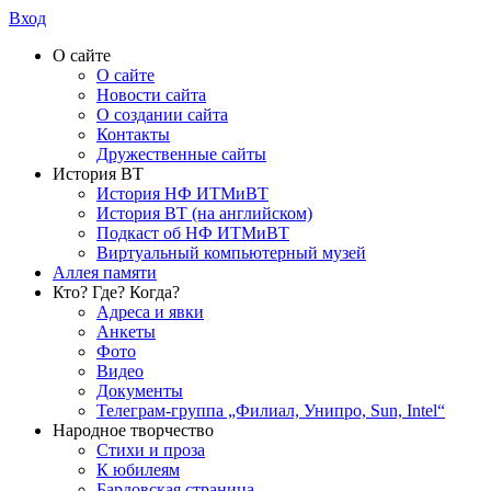
Вход
О сайте
О сайте
Новости сайта
О создании сайта
Контакты
Дружественные сайты
История ВТ
История НФ ИТМиВТ
История ВТ (на английском)
Подкаст об НФ ИТМиВТ
Виртуальный компьютерный музей
Аллея памяти
Кто? Где? Когда?
Адреса и явки
Анкеты
Фото
Видео
Документы
Телеграм-группа „Филиал, Унипро, Sun, Intel“
Народное творчество
Стихи и проза
К юбилеям
Бардовская страница