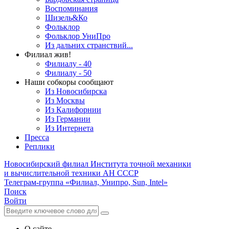
Воспоминания
Шизель&Ко
Фольклор
Фольклор УниПро
Из дальних странствий...
Филиал жив!
Филиалу - 40
Филиалу - 50
Наши собкоры сообщают
Из Новосибирска
Из Москвы
Из Калифорнии
Из Германии
Из Интернета
Пресса
Реплики
Новосибирский филиал
Института точной механики
и вычислительной техники АН СССР
Телеграм-группа «Филиал, Унипро, Sun, Intel»
Поиск
Войти
О сайте