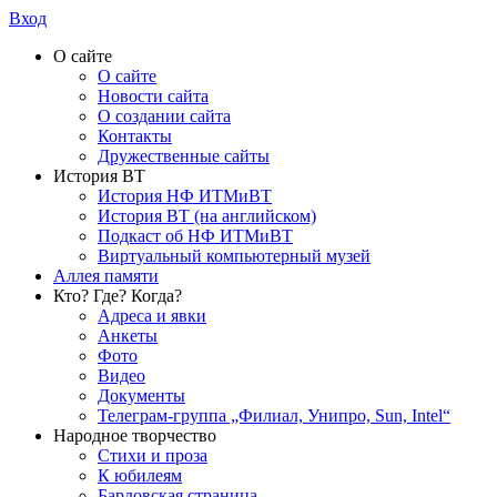
Вход
О сайте
О сайте
Новости сайта
О создании сайта
Контакты
Дружественные сайты
История ВТ
История НФ ИТМиВТ
История ВТ (на английском)
Подкаст об НФ ИТМиВТ
Виртуальный компьютерный музей
Аллея памяти
Кто? Где? Когда?
Адреса и явки
Анкеты
Фото
Видео
Документы
Телеграм-группа „Филиал, Унипро, Sun, Intel“
Народное творчество
Стихи и проза
К юбилеям
Бардовская страница