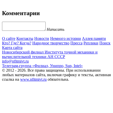
Комментарии
Написать
О сайте
Контакты
Новости
Немного истории
Аллея памяти
Кто? Где? Когда?
Народное творчество
Пресса
Реплики
Поиск
Карта сайта
Новосибирский филиал
Института точной механики и
вычислительной техники АН СССР
info@nfitmivt.ru
Телеграм-группа «Филиал, Унипро, Sun, Intel»
© 2012 - 2026. Все права защищены. При использовании
любых материалов сайта, включая графику и тексты, активная
ссылка на
www.nfitmivt.ru
обязательна.