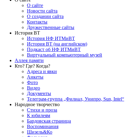
О сайте
Новости сайта
О создании сайта
Контакты
Дружественные сайты
История ВТ
История НФ ИТМиВТ
История ВТ (на английском)
Подкаст об НФ ИТМиВТ
Виртуальный компьютерный музей
Аллея памяти
Кто? Где? Когда?
Адреса и явки
Анкеты
Фото
Видео
Документы
Телеграм-группа „Филиал, Унипро, Sun, Intel“
Народное творчество
Стихи и проза
К юбилеям
Бардовская страница
Воспоминания
Шизель&Ко