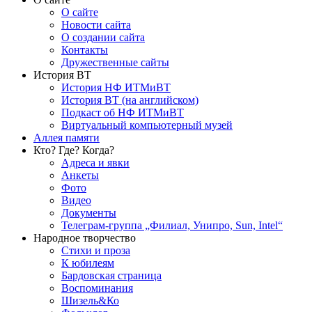
О сайте
Новости сайта
О создании сайта
Контакты
Дружественные сайты
История ВТ
История НФ ИТМиВТ
История ВТ (на английском)
Подкаст об НФ ИТМиВТ
Виртуальный компьютерный музей
Аллея памяти
Кто? Где? Когда?
Адреса и явки
Анкеты
Фото
Видео
Документы
Телеграм-группа „Филиал, Унипро, Sun, Intel“
Народное творчество
Стихи и проза
К юбилеям
Бардовская страница
Воспоминания
Шизель&Ко