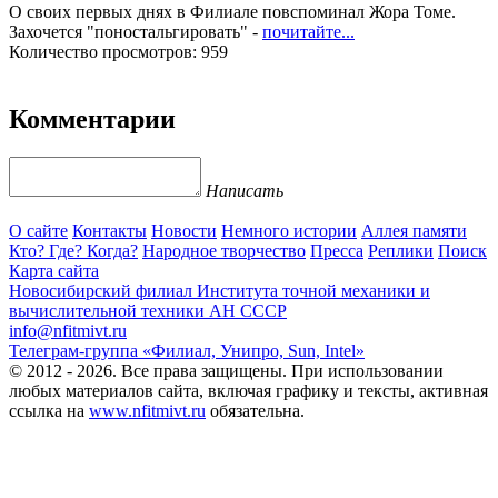
О своих первых днях в Филиале повспоминал Жора Томе.
Захочется "поностальгировать" -
почитайте...
Количество просмотров: 959
Комментарии
Написать
О сайте
Контакты
Новости
Немного истории
Аллея памяти
Кто? Где? Когда?
Народное творчество
Пресса
Реплики
Поиск
Карта сайта
Новосибирский филиал
Института точной механики и
вычислительной техники АН СССР
info@nfitmivt.ru
Телеграм-группа «Филиал, Унипро, Sun, Intel»
© 2012 - 2026. Все права защищены. При использовании
любых материалов сайта, включая графику и тексты, активная
ссылка на
www.nfitmivt.ru
обязательна.