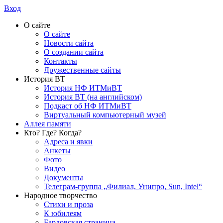
Вход
О сайте
О сайте
Новости сайта
О создании сайта
Контакты
Дружественные сайты
История ВТ
История НФ ИТМиВТ
История ВТ (на английском)
Подкаст об НФ ИТМиВТ
Виртуальный компьютерный музей
Аллея памяти
Кто? Где? Когда?
Адреса и явки
Анкеты
Фото
Видео
Документы
Телеграм-группа „Филиал, Унипро, Sun, Intel“
Народное творчество
Стихи и проза
К юбилеям
Бардовская страница