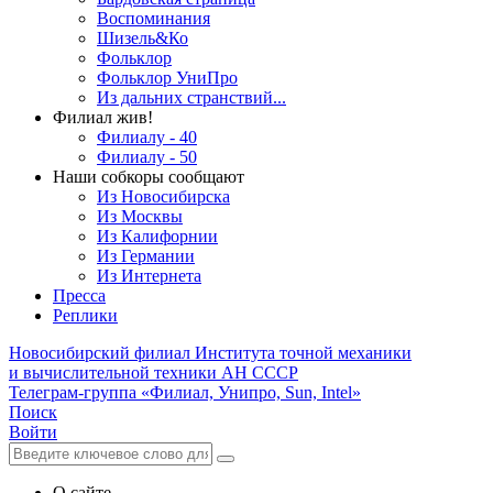
Воспоминания
Шизель&Ко
Фольклор
Фольклор УниПро
Из дальних странствий...
Филиал жив!
Филиалу - 40
Филиалу - 50
Наши собкоры сообщают
Из Новосибирска
Из Москвы
Из Калифорнии
Из Германии
Из Интернета
Пресса
Реплики
Новосибирский филиал
Института точной механики
и вычислительной техники АН СССР
Телеграм-группа «Филиал, Унипро, Sun, Intel»
Поиск
Войти
О сайте