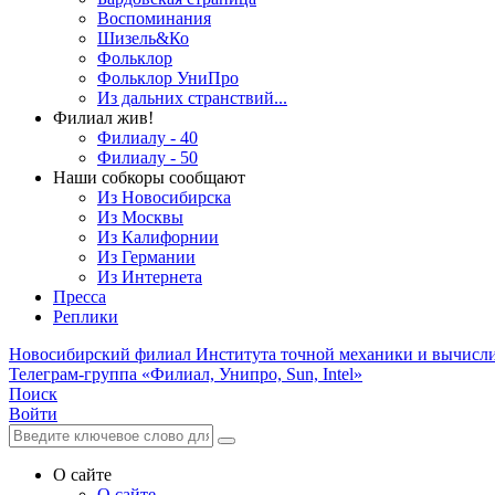
Воспоминания
Шизель&Ко
Фольклор
Фольклор УниПро
Из дальних странствий...
Филиал жив!
Филиалу - 40
Филиалу - 50
Наши собкоры сообщают
Из Новосибирска
Из Москвы
Из Калифорнии
Из Германии
Из Интернета
Пресса
Реплики
Новосибирский филиал
Института точной механики и вычисл
Телеграм-группа «Филиал, Унипро, Sun, Intel»
Поиск
Войти
О сайте
О сайте