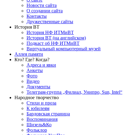
Новости сайта
О создании сайта
Контакты
Дружественные сайты
История ВТ
История НФ ИТМиВТ
История ВТ (на английском)
Подкаст об НФ ИТМиВТ
Виртуальный компьютерный музей
Аллея памяти
Кто? Где? Когда?
Адреса и явки
Анкеты
Фото
Видео
Документы
Телеграм-группа „Филиал, Унипро, Sun, Intel“
Народное творчество
Стихи и проза
К юбилеям
Бардовская страница
Воспоминания
Шизель&Ко
Фольклор