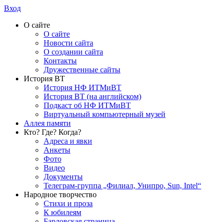
Вход
О сайте
О сайте
Новости сайта
О создании сайта
Контакты
Дружественные сайты
История ВТ
История НФ ИТМиВТ
История ВТ (на английском)
Подкаст об НФ ИТМиВТ
Виртуальный компьютерный музей
Аллея памяти
Кто? Где? Когда?
Адреса и явки
Анкеты
Фото
Видео
Документы
Телеграм-группа „Филиал, Унипро, Sun, Intel“
Народное творчество
Стихи и проза
К юбилеям
Бардовская страница