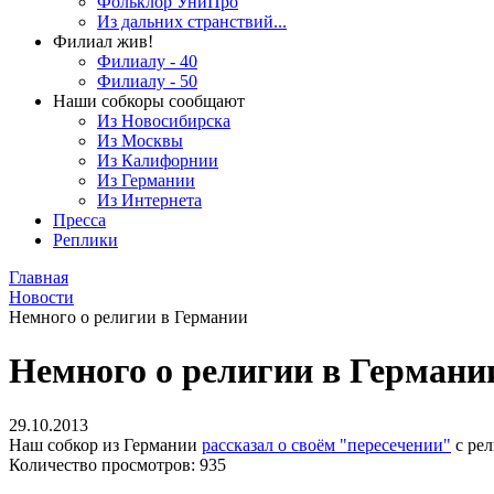
Фольклор УниПро
Из дальних странствий...
Филиал жив!
Филиалу - 40
Филиалу - 50
Наши собкоры сообщают
Из Новосибирска
Из Москвы
Из Калифорнии
Из Германии
Из Интернета
Пресса
Реплики
Главная
Новости
Немного о религии в Германии
Немного о религии в Германи
29.10.2013
Наш собкор из Германии
рассказал о своём "пересечении"
с рел
Количество просмотров: 935