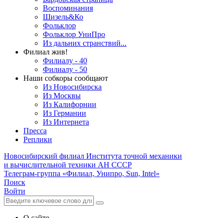
Воспоминания
Шизель&Ко
Фольклор
Фольклор УниПро
Из дальних странствий...
Филиал жив!
Филиалу - 40
Филиалу - 50
Наши собкоры сообщают
Из Новосибирска
Из Москвы
Из Калифорнии
Из Германии
Из Интернета
Пресса
Реплики
Новосибирский филиал
Института точной механики
и вычислительной техники АН СССР
Телеграм-группа «Филиал, Унипро, Sun, Intel»
Поиск
Войти
О сайте