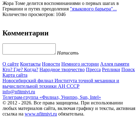
Жора Томе делится воспоминаниями о первых шагах в
Германии и путях преодоления
"языкового барьера"...
Количество просмотров: 1046
Комментарии
Написать
О сайте
Контакты
Новости
Немного истории
Аллея памяти
Кто? Где? Когда?
Народное творчество
Пресса
Реплики
Поиск
Карта сайта
Новосибирский филиал
Института точной механики и
вычислительной техники АН СССР
info@nfitmivt.ru
Телеграм-группа «Филиал, Унипро, Sun, Intel»
© 2012 - 2026. Все права защищены. При использовании
любых материалов сайта, включая графику и тексты, активная
ссылка на
www.nfitmivt.ru
обязательна.