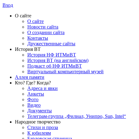
Вход
О сайте
О сайте
Новости сайта
О создании сайта
Контакты
Дружественные сайты
История ВТ
История НФ ИТМиВТ
История ВТ (на английском)
Подкаст об НФ ИТМиВТ
Виртуальный компьютерный музей
Аллея памяти
Кто? Где? Когда?
Адреса и явки
Анкеты
Фото
Видео
Документы
Телеграм-группа „Филиал, Унипро, Sun, Intel“
Народное творчество
Стихи и проза
К юбилеям
Бардовская страница