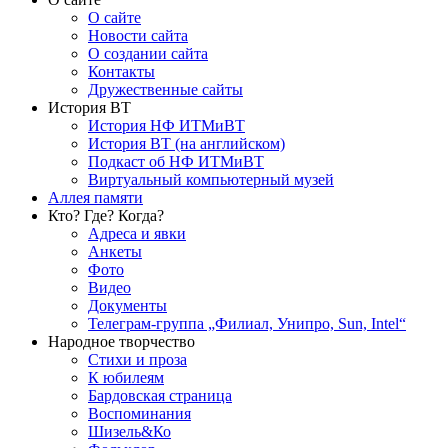
О сайте
Новости сайта
О создании сайта
Контакты
Дружественные сайты
История ВТ
История НФ ИТМиВТ
История ВТ (на английском)
Подкаст об НФ ИТМиВТ
Виртуальный компьютерный музей
Аллея памяти
Кто? Где? Когда?
Адреса и явки
Анкеты
Фото
Видео
Документы
Телеграм-группа „Филиал, Унипро, Sun, Intel“
Народное творчество
Стихи и проза
К юбилеям
Бардовская страница
Воспоминания
Шизель&Ко