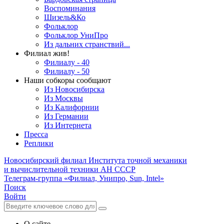
Воспоминания
Шизель&Ко
Фольклор
Фольклор УниПро
Из дальних странствий...
Филиал жив!
Филиалу - 40
Филиалу - 50
Наши собкоры сообщают
Из Новосибирска
Из Москвы
Из Калифорнии
Из Германии
Из Интернета
Пресса
Реплики
Новосибирский филиал
Института точной механики
и вычислительной техники АН СССР
Телеграм-группа «Филиал, Унипро, Sun, Intel»
Поиск
Войти
О сайте