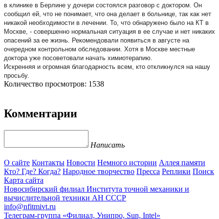
в клинике в Берлине у дочери состоялся разговор с доктором. Он
сообщил ей, что не понимает, что она делает в больнице, так как нет
никакой необходимости в лечении. То, что обнаружено было на КТ в
Москве, - совершенно нормальная ситуация в ее случае и нет никаких
опасений за ее жизнь. Рекомендовали появиться в августе на
очередном контрольном обследовании. Хотя в Москве местные
доктора уже посоветовали начать химиотерапию.
Искренняя и огромная благодарность всем, кто откликнулся на нашу
просьбу.
Количество просмотров: 1538
Комментарии
Написать
О сайте
Контакты
Новости
Немного истории
Аллея памяти
Кто? Где? Когда?
Народное творчество
Пресса
Реплики
Поиск
Карта сайта
Новосибирский филиал
Института точной механики и
вычислительной техники АН СССР
info@nfitmivt.ru
Телеграм-группа «Филиал, Унипро, Sun, Intel»