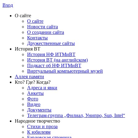
Вход
О сайте
О сайте
Новости сайта
О создании сайта
Контакты
Дружественные сайты
История ВТ
История НФ ИТМиВТ
История ВТ (на английском)
Подкаст об НФ ИТМиВТ
Виртуальный компьютерный музей
Аллея памяти
Кто? Где? Когда?
Адреса и явки
Анкеты
Фото
Видео
Документы
Телеграм-группа „Филиал, Унипро, Sun, Intel“
Народное творчество
Стихи и проза
К юбилеям
Бардовская страница