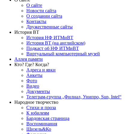
О сайте
Новости сайта
О создании сайта
Контакты
Дружественные сайты
История ВТ
История НФ ИТМиВТ
История ВТ (на английском)
Подкаст об НФ ИТМиВТ
Виртуальный компьютерный музей
Аллея памяти
Кто? Где? Когда?
Адреса и явки
Анкеты
Фото
Видео
Документы
Телеграм-группа „Филиал, Унипро, Sun, Intel“
Народное творчество
Стихи и проза
К юбилеям
Бардовская страница
Воспоминания
Шизель&Ко