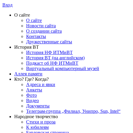
Вход
О сайте
О сайте
Новости сайта
О создании сайта
Контакты
Дружественные сайты
История ВТ
История НФ ИТМиВТ
История ВТ (на английском)
Подкаст об НФ ИТМиВТ
Виртуальный компьютерный музей
Аллея памяти
Кто? Где? Когда?
Адреса и явки
Анкеты
Фото
Видео
Документы
Телеграм-группа „Филиал, Унипро, Sun, Intel“
Народное творчество
Стихи и проза
К юбилеям
Бардовская страница