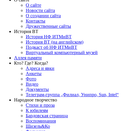
О сайте
Новости сайта
О создании сайта
Контакты
Дружественные сайты
История ВТ
История НФ ИТМиВТ
История ВТ (на английском)
Подкаст об НФ ИТМиВТ
Виртуальный компьютерный музей
Аллея памяти
Кто? Где? Когда?
Адреса и явки
Анкеты
Фото
Видео
Документы
Телеграм-группа „Филиал, Унипро, Sun, Intel“
Народное творчество
Стихи и проза
К юбилеям
Бардовская страница
Воспоминания
Шизель&Ко