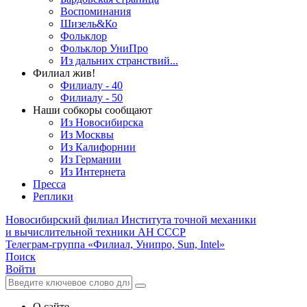
Воспоминания
Шизель&Ко
Фольклор
Фольклор УниПро
Из дальних странствий...
Филиал жив!
Филиалу - 40
Филиалу - 50
Наши собкоры сообщают
Из Новосибирска
Из Москвы
Из Калифорнии
Из Германии
Из Интернета
Пресса
Реплики
Новосибирский филиал
Института точной механики
и вычислительной техники АН СССР
Телеграм-группа «Филиал, Унипро, Sun, Intel»
Поиск
Войти
О сайте