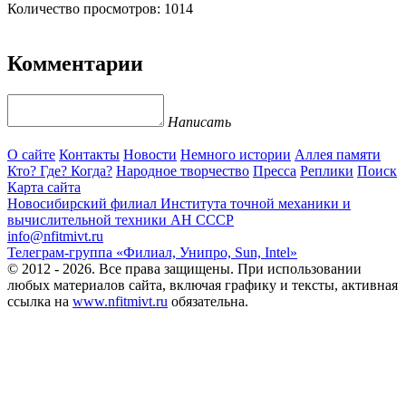
Количество просмотров: 1014
Комментарии
Написать
О сайте
Контакты
Новости
Немного истории
Аллея памяти
Кто? Где? Когда?
Народное творчество
Пресса
Реплики
Поиск
Карта сайта
Новосибирский филиал
Института точной механики и
вычислительной техники АН СССР
info@nfitmivt.ru
Телеграм-группа «Филиал, Унипро, Sun, Intel»
© 2012 - 2026. Все права защищены. При использовании
любых материалов сайта, включая графику и тексты, активная
ссылка на
www.nfitmivt.ru
обязательна.