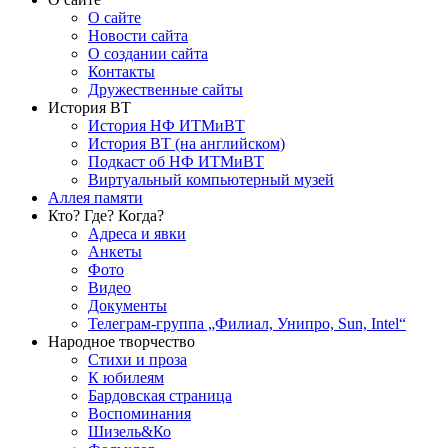
О сайте
Новости сайта
О создании сайта
Контакты
Дружественные сайты
История ВТ
История НФ ИТМиВТ
История ВТ (на английском)
Подкаст об НФ ИТМиВТ
Виртуальный компьютерный музей
Аллея памяти
Кто? Где? Когда?
Адреса и явки
Анкеты
Фото
Видео
Документы
Телеграм-группа „Филиал, Унипро, Sun, Intel“
Народное творчество
Стихи и проза
К юбилеям
Бардовская страница
Воспоминания
Шизель&Ко