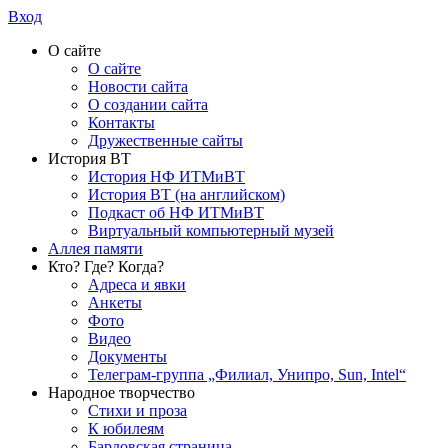
Вход
О сайте
О сайте
Новости сайта
О создании сайта
Контакты
Дружественные сайты
История ВТ
История НФ ИТМиВТ
История ВТ (на английском)
Подкаст об НФ ИТМиВТ
Виртуальный компьютерный музей
Аллея памяти
Кто? Где? Когда?
Адреса и явки
Анкеты
Фото
Видео
Документы
Телеграм-группа „Филиал, Унипро, Sun, Intel“
Народное творчество
Стихи и проза
К юбилеям
Бардовская страница