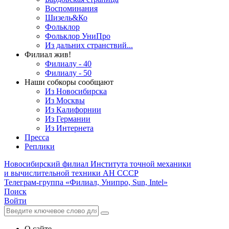
Воспоминания
Шизель&Ко
Фольклор
Фольклор УниПро
Из дальних странствий...
Филиал жив!
Филиалу - 40
Филиалу - 50
Наши собкоры сообщают
Из Новосибирска
Из Москвы
Из Калифорнии
Из Германии
Из Интернета
Пресса
Реплики
Новосибирский филиал
Института точной механики
и вычислительной техники АН СССР
Телеграм-группа «Филиал, Унипро, Sun, Intel»
Поиск
Войти
О сайте