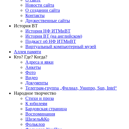
Новости сайта
О создании сайта
Контакты
Дружественные сайты
История ВТ
История НФ ИТМиВТ
История ВТ (на английском)
Подкаст об НФ ИТМиВТ
Виртуальный компьютерный музей
Аллея памяти
Кто? Где? Когда?
Адреса и явки
Анкеты
Фото
Видео
Документы
Телеграм-группа „Филиал, Унипро, Sun, Intel“
Народное творчество
Стихи и проза
К юбилеям
Бардовская страница
Воспоминания
Шизель&Ко
Фольклор