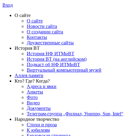
Вход
О сайте
О сайте
Новости сайта
О создании сайта
Контакты
Дружественные сайты
История ВТ
История НФ ИТМиВТ
История ВТ (на английском)
Подкаст об НФ ИТМиВТ
Виртуальный компьютерный музей
Аллея памяти
Кто? Где? Когда?
Адреса и явки
Анкеты
Фото
Видео
Документы
Телеграм-группа „Филиал, Унипро, Sun, Intel“
Народное творчество
Стихи и проза
К юбилеям
Бардовская страница