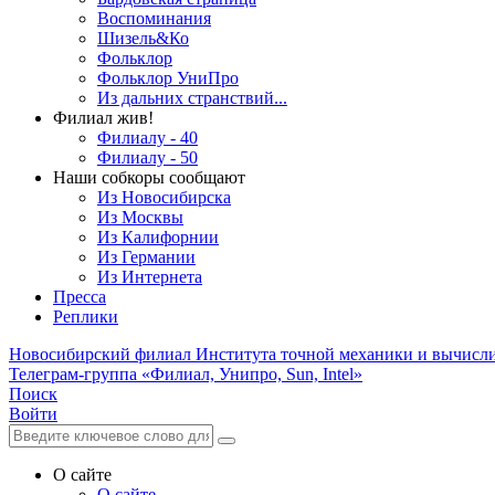
Воспоминания
Шизель&Ко
Фольклор
Фольклор УниПро
Из дальних странствий...
Филиал жив!
Филиалу - 40
Филиалу - 50
Наши собкоры сообщают
Из Новосибирска
Из Москвы
Из Калифорнии
Из Германии
Из Интернета
Пресса
Реплики
Новосибирский филиал
Института точной механики и вычисл
Телеграм-группа «Филиал, Унипро, Sun, Intel»
Поиск
Войти
О сайте
О сайте