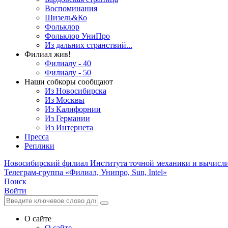
Воспоминания
Шизель&Ко
Фольклор
Фольклор УниПро
Из дальних странствий...
Филиал жив!
Филиалу - 40
Филиалу - 50
Наши собкоры сообщают
Из Новосибирска
Из Москвы
Из Калифорнии
Из Германии
Из Интернета
Пресса
Реплики
Новосибирский филиал
Института точной механики и вычисл
Телеграм-группа «Филиал, Унипро, Sun, Intel»
Поиск
Войти
О сайте
О сайте