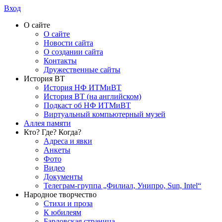
Вход
О сайте
О сайте
Новости сайта
О создании сайта
Контакты
Дружественные сайты
История ВТ
История НФ ИТМиВТ
История ВТ (на английском)
Подкаст об НФ ИТМиВТ
Виртуальный компьютерный музей
Аллея памяти
Кто? Где? Когда?
Адреса и явки
Анкеты
Фото
Видео
Документы
Телеграм-группа „Филиал, Унипро, Sun, Intel“
Народное творчество
Стихи и проза
К юбилеям
Бардовская страница