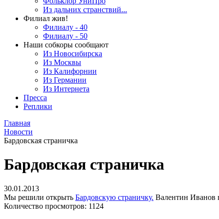
Фольклор УниПро
Из дальних странствий...
Филиал жив!
Филиалу - 40
Филиалу - 50
Наши собкоры сообщают
Из Новосибирска
Из Москвы
Из Калифорнии
Из Германии
Из Интернета
Пресса
Реплики
Главная
Новости
Бардовская страничка
Бардовская страничка
30.01.2013
Мы решили открыть
Бардовскую страничку.
Валентин Иванов п
Количество просмотров: 1124