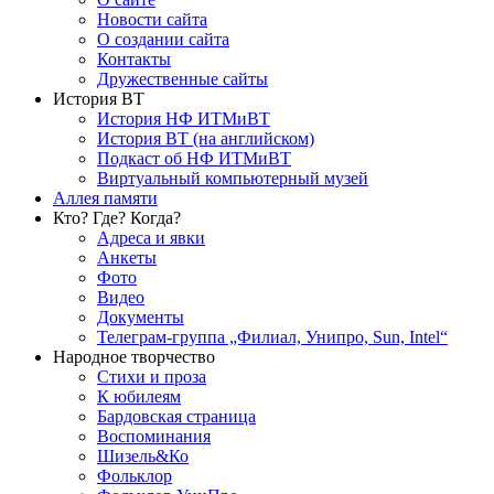
Новости сайта
О создании сайта
Контакты
Дружественные сайты
История ВТ
История НФ ИТМиВТ
История ВТ (на английском)
Подкаст об НФ ИТМиВТ
Виртуальный компьютерный музей
Аллея памяти
Кто? Где? Когда?
Адреса и явки
Анкеты
Фото
Видео
Документы
Телеграм-группа „Филиал, Унипро, Sun, Intel“
Народное творчество
Стихи и проза
К юбилеям
Бардовская страница
Воспоминания
Шизель&Ко
Фольклор