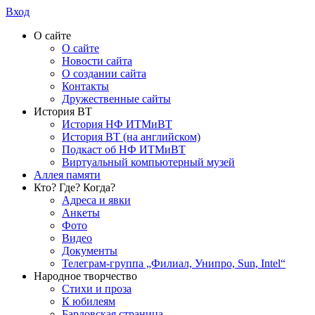
Вход
О сайте
О сайте
Новости сайта
О создании сайта
Контакты
Дружественные сайты
История ВТ
История НФ ИТМиВТ
История ВТ (на английском)
Подкаст об НФ ИТМиВТ
Виртуальный компьютерный музей
Аллея памяти
Кто? Где? Когда?
Адреса и явки
Анкеты
Фото
Видео
Документы
Телеграм-группа „Филиал, Унипро, Sun, Intel“
Народное творчество
Стихи и проза
К юбилеям
Бардовская страница