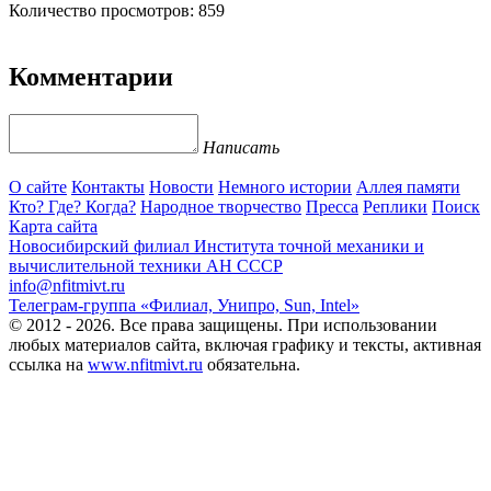
Количество просмотров: 859
Комментарии
Написать
О сайте
Контакты
Новости
Немного истории
Аллея памяти
Кто? Где? Когда?
Народное творчество
Пресса
Реплики
Поиск
Карта сайта
Новосибирский филиал
Института точной механики и
вычислительной техники АН СССР
info@nfitmivt.ru
Телеграм-группа «Филиал, Унипро, Sun, Intel»
© 2012 - 2026. Все права защищены. При использовании
любых материалов сайта, включая графику и тексты, активная
ссылка на
www.nfitmivt.ru
обязательна.