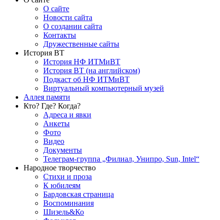
О сайте
Новости сайта
О создании сайта
Контакты
Дружественные сайты
История ВТ
История НФ ИТМиВТ
История ВТ (на английском)
Подкаст об НФ ИТМиВТ
Виртуальный компьютерный музей
Аллея памяти
Кто? Где? Когда?
Адреса и явки
Анкеты
Фото
Видео
Документы
Телеграм-группа „Филиал, Унипро, Sun, Intel“
Народное творчество
Стихи и проза
К юбилеям
Бардовская страница
Воспоминания
Шизель&Ко