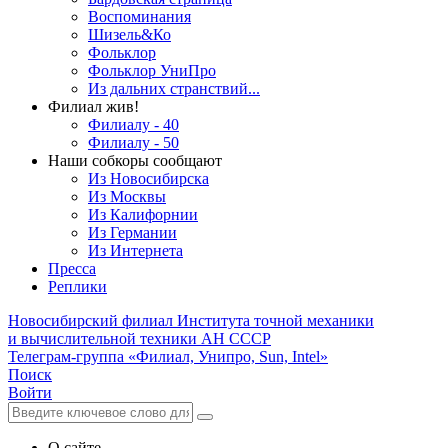
Воспоминания
Шизель&Ко
Фольклор
Фольклор УниПро
Из дальних странствий...
Филиал жив!
Филиалу - 40
Филиалу - 50
Наши собкоры сообщают
Из Новосибирска
Из Москвы
Из Калифорнии
Из Германии
Из Интернета
Пресса
Реплики
Новосибирский филиал
Института точной механики
и вычислительной техники АН СССР
Телеграм-группа «Филиал, Унипро, Sun, Intel»
Поиск
Войти
О сайте