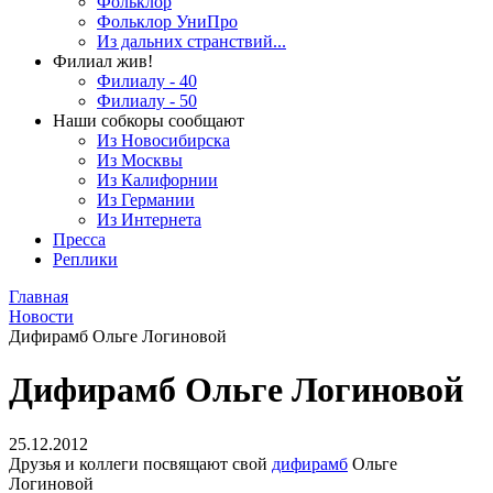
Фольклор
Фольклор УниПро
Из дальних странствий...
Филиал жив!
Филиалу - 40
Филиалу - 50
Наши собкоры сообщают
Из Новосибирска
Из Москвы
Из Калифорнии
Из Германии
Из Интернета
Пресса
Реплики
Главная
Новости
Дифирамб Ольге Логиновой
Дифирамб Ольге Логиновой
25.12.2012
Друзья и коллеги посвящают свой
дифирамб
Ольге
Логиновой