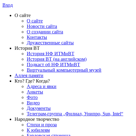
Вход
О сайте
О сайте
Новости сайта
О создании сайта
Контакты
Дружественные сайты
История ВТ
История НФ ИТМиВТ
История ВТ (на английском)
Подкаст об НФ ИТМиВТ
Виртуальный компьютерный музей
Аллея памяти
Кто? Где? Когда?
Адреса и явки
Анкеты
Фото
Видео
Документы
Телеграм-группа „Филиал, Унипро, Sun, Intel“
Народное творчество
Стихи и проза
К юбилеям
Бардовская страница