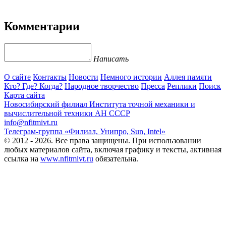
Комментарии
Написать
О сайте
Контакты
Новости
Немного истории
Аллея памяти
Кто? Где? Когда?
Народное творчество
Пресса
Реплики
Поиск
Карта сайта
Новосибирский филиал
Института точной механики и
вычислительной техники АН СССР
info@nfitmivt.ru
Телеграм-группа «Филиал, Унипро, Sun, Intel»
© 2012 - 2026. Все права защищены. При использовании
любых материалов сайта, включая графику и тексты, активная
ссылка на
www.nfitmivt.ru
обязательна.