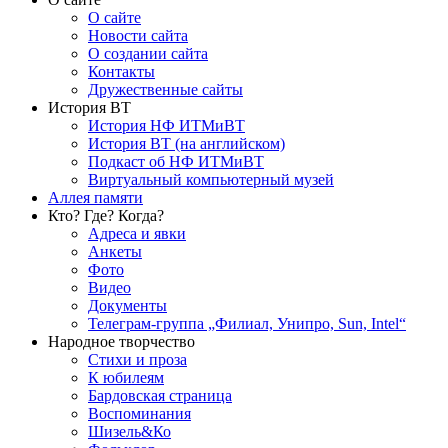
О сайте
Новости сайта
О создании сайта
Контакты
Дружественные сайты
История ВТ
История НФ ИТМиВТ
История ВТ (на английском)
Подкаст об НФ ИТМиВТ
Виртуальный компьютерный музей
Аллея памяти
Кто? Где? Когда?
Адреса и явки
Анкеты
Фото
Видео
Документы
Телеграм-группа „Филиал, Унипро, Sun, Intel“
Народное творчество
Стихи и проза
К юбилеям
Бардовская страница
Воспоминания
Шизель&Ко