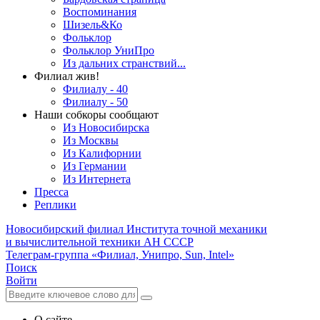
Воспоминания
Шизель&Ко
Фольклор
Фольклор УниПро
Из дальних странствий...
Филиал жив!
Филиалу - 40
Филиалу - 50
Наши собкоры сообщают
Из Новосибирска
Из Москвы
Из Калифорнии
Из Германии
Из Интернета
Пресса
Реплики
Новосибирский филиал
Института точной механики
и вычислительной техники АН СССР
Телеграм-группа «Филиал, Унипро, Sun, Intel»
Поиск
Войти
О сайте