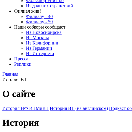
Фольклор УниПро
Из дальних странствий...
Филиал жив!
Филиалу - 40
Филиалу - 50
Наши собкоры сообщают
Из Новосибирска
Из Москвы
Из Калифорнии
Из Германии
Из Интернета
Пресса
Реплики
Главная
История ВТ
О сайте
История НФ ИТМиВТ
История ВТ (на английском)
Подкаст 
История