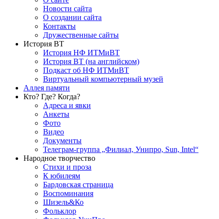
Новости сайта
О создании сайта
Контакты
Дружественные сайты
История ВТ
История НФ ИТМиВТ
История ВТ (на английском)
Подкаст об НФ ИТМиВТ
Виртуальный компьютерный музей
Аллея памяти
Кто? Где? Когда?
Адреса и явки
Анкеты
Фото
Видео
Документы
Телеграм-группа „Филиал, Унипро, Sun, Intel“
Народное творчество
Стихи и проза
К юбилеям
Бардовская страница
Воспоминания
Шизель&Ко
Фольклор