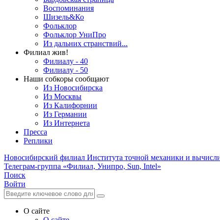
Воспоминания
Шизель&Ко
Фольклор
Фольклор УниПро
Из дальних странствий...
Филиал жив!
Филиалу - 40
Филиалу - 50
Наши собкоры сообщают
Из Новосибирска
Из Москвы
Из Калифорнии
Из Германии
Из Интернета
Пресса
Реплики
Новосибирский филиал
Института точной механики и вычисл
Телеграм-группа «Филиал, Унипро, Sun, Intel»
Поиск
Войти
О сайте
О сайте