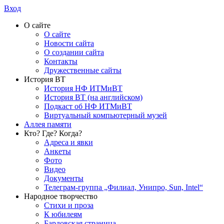
Вход
О сайте
О сайте
Новости сайта
О создании сайта
Контакты
Дружественные сайты
История ВТ
История НФ ИТМиВТ
История ВТ (на английском)
Подкаст об НФ ИТМиВТ
Виртуальный компьютерный музей
Аллея памяти
Кто? Где? Когда?
Адреса и явки
Анкеты
Фото
Видео
Документы
Телеграм-группа „Филиал, Унипро, Sun, Intel“
Народное творчество
Стихи и проза
К юбилеям
Бардовская страница