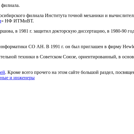
 филиала.
восибирского филиала Института точной механики и вычислительн
и
» НФ ИТМиВТ.
ова, в 1981 г. защитил докторскую диссертацию, в 1980-90 го
м информатики СО АН. В 1991 г. он был приглашен в фирму Hewle
тельной техники в Советском Союзе, ориентированный, в основ
зей
. Кроме всего прочего на этом сайте большой раздел, посвя
еные и инженеры