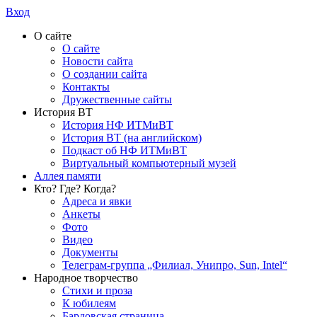
Вход
О сайте
О сайте
Новости сайта
О создании сайта
Контакты
Дружественные сайты
История ВТ
История НФ ИТМиВТ
История ВТ (на английском)
Подкаст об НФ ИТМиВТ
Виртуальный компьютерный музей
Аллея памяти
Кто? Где? Когда?
Адреса и явки
Анкеты
Фото
Видео
Документы
Телеграм-группа „Филиал, Унипро, Sun, Intel“
Народное творчество
Стихи и проза
К юбилеям
Бардовская страница