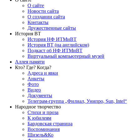
О сайте
Новости сайта
О создании сайта
Контакты
Дружественные сайты
История ВТ
История НФ ИТМиВТ
История ВТ (на английском)
Подкаст об НФ ИТМиВТ
Виртуальный компьютерный музей
Аллея памяти
Кто? Где? Когда?
Адреса и явки
Анкеты
Фото
Видео
Документы
Телеграм-группа „Филиал, Унипро, Sun, Intel“
Народное творчество
Стихи и проза
К юбилеям
Бардовская страница
Воспоминания
Шизель&Ко