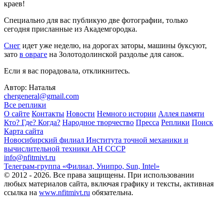
краев!
Специально для вас публикую две фотографии, только
сегодня присланные из Академгородка.
Снег
идет уже неделю, на дорогах заторы, машины буксуют,
зато
в овраге
на Золотодолинской раздолье для санок.
Если я вас порадовала, откликнитесь.
Автор: Наталья
chergeneral@gmail.com
Все реплики
О сайте
Контакты
Новости
Немного истории
Аллея памяти
Кто? Где? Когда?
Народное творчество
Пресса
Реплики
Поиск
Карта сайта
Новосибирский филиал
Института точной механики и
вычислительной техники АН СССР
info@nfitmivt.ru
Телеграм-группа «Филиал, Унипро, Sun, Intel»
© 2012 - 2026. Все права защищены. При использовании
любых материалов сайта, включая графику и тексты, активная
ссылка на
www.nfitmivt.ru
обязательна.