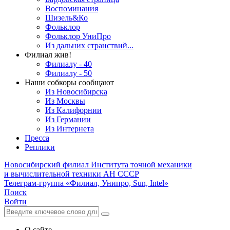
Воспоминания
Шизель&Ко
Фольклор
Фольклор УниПро
Из дальних странствий...
Филиал жив!
Филиалу - 40
Филиалу - 50
Наши собкоры сообщают
Из Новосибирска
Из Москвы
Из Калифорнии
Из Германии
Из Интернета
Пресса
Реплики
Новосибирский филиал
Института точной механики
и вычислительной техники АН СССР
Телеграм-группа «Филиал, Унипро, Sun, Intel»
Поиск
Войти
О сайте